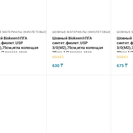
 МАТЕРИАЛЫ (ФИОЛЕТОВЫЕ)
ШОВНЫЕ МАТЕРИАЛЫ (ФИОЛЕТОВЫЕ)
ШОВНЫЕ 
й Biokeen®ПГА
Шовный Biokeen®ПГА
Шовный 
.фиолет.USP
синтет.фиолет.USP
синтет.
),75см,игла колющая
3/0(М2),75см,игла колющая
3/0(М2),
/2,рассас.стер
25мм,1/2,рассас.стер
30мм,1/2
5
из 5
5
из 5
630
₸
675
₸