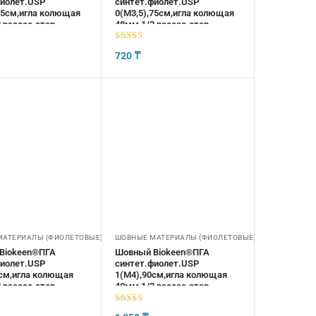
фиолет.USP
синтет.фиолет.USP
75см,игла колющая
0(М3,5),75см,игла колющая
,рассас.стер
48мм,1/2,рассас.стер
5
из 5
720
₸
МАТЕРИАЛЫ (ФИОЛЕТОВЫЕ)
ШОВНЫЕ МАТЕРИАЛЫ (ФИОЛЕТОВЫЕ)
Biokeen®ПГА
Шовный Biokeen®ПГА
фиолет.USP
синтет.фиолет.USP
5см,игла колющая
1(М4),90см,игла колющая
,рассас.стер.
40мм,1/2,рассас.стер
5
из 5