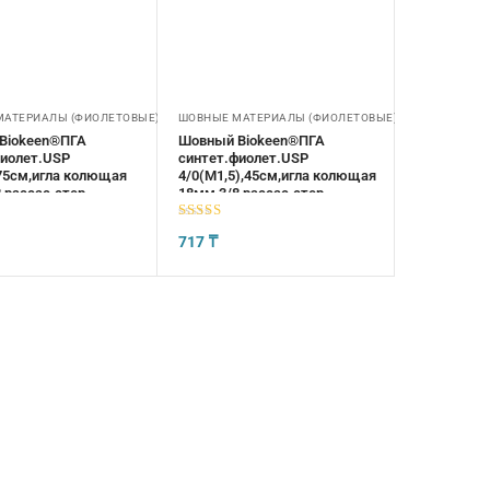
МАТЕРИАЛЫ (ФИОЛЕТОВЫЕ)
ШОВНЫЕ МАТЕРИАЛЫ (ФИОЛЕТОВЫЕ)
Biokeen®ПГА
Шовный Biokeen®ПГА
фиолет.USP
синтет.фиолет.USP
75см,игла колющая
4/0(М1,5),45см,игла колющая
,рассас.стер
18мм,3/8,рассас.стер
5
из 5
717
₸