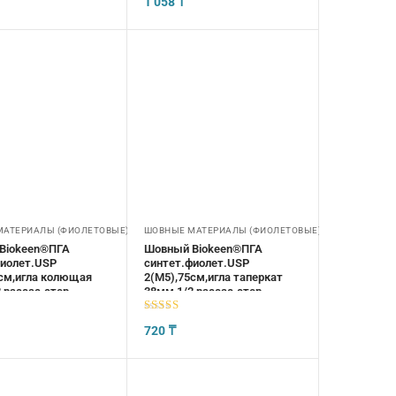
1 058
₸
МАТЕРИАЛЫ (ФИОЛЕТОВЫЕ)
ШОВНЫЕ МАТЕРИАЛЫ (ФИОЛЕТОВЫЕ)
Biokeen®ПГА
Шовный Biokeen®ПГА
фиолет.USP
синтет.фиолет.USP
5см,игла колющая
2(М5),75см,игла таперкат
,рассас.стер
38мм,1/2,рассас.стер
5
из 5
720
₸