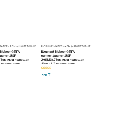
МАТЕРИАЛЫ (ФИОЛЕТОВЫЕ)
ШОВНЫЕ МАТЕРИАЛЫ (ФИОЛЕТОВЫЕ)
Biokeen®ПГА
Шовный Biokeen®ПГА
фиолет.USP
синтет.фиолет.USP
75см,игла колющая
2/0(М3),75см,игла колющая
,рассас.стер
40мм,1/2,рассас.стер
5
из 5
728
₸