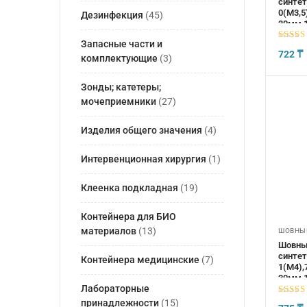
синтет
0(М3,5
Дезинфекция
(45)
30мм,1
Запасные части и
5
из 5
722
₸
комплектующие
(3)
Зонды; катетеры;
мочеприемники
(27)
Изделия общего значения
(4)
Интервенционная хирургия
(1)
Клеенка подкладная
(19)
Контейнера для БИО
материалов
(13)
ШОВНЫЕ
Шовны
синтет
Контейнера медицинские
(7)
1(М4),
30мм,1
Лабораторные
5
из 5
принадлежности
(15)