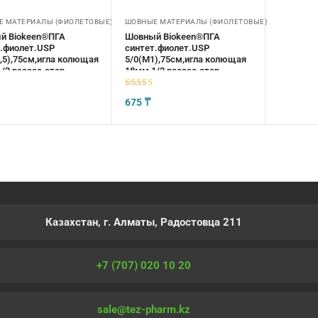
 МАТЕРИАЛЫ (ФИОЛЕТОВЫЕ)
ШОВНЫЕ МАТЕРИАЛЫ (ФИОЛЕТОВЫЕ)
й Biokeen®ПГА
Шовный Biokeen®ПГА
.фиолет.USP
синтет.фиолет.USP
,5),75см,игла колющая
5/0(М1),75см,игла колющая
/2,рассас.стер
18мм,1/2,рассас.стер
5
из 5
675
₸
Казахстан, г. Алматы, Радостовца 211
+7 (707) 020 10 20
sale@tez-pharm.kz