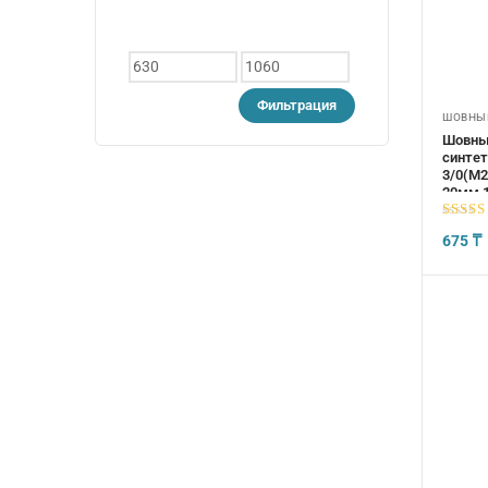
Минимальная
Максимальная
цена
цена
Фильтрация
ШОВНЫЕ
Шовны
синтет
3/0(М2
20мм,1
5
из 5
675
₸