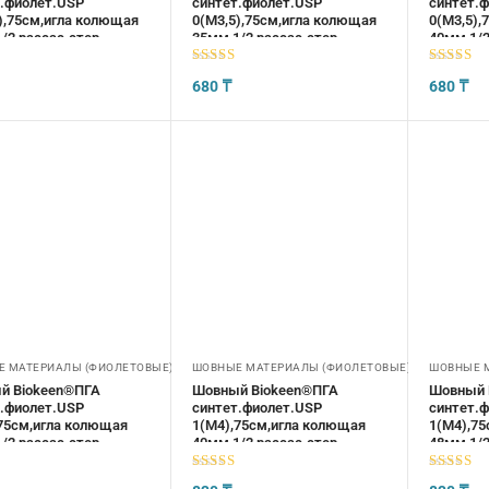
.фиолет.USP
синтет.фиолет.USP
синтет.
),75см,игла колющая
0(М3,5),75см,игла колющая
0(М3,5),
/2,рассас.стер
35мм,1/2,рассас.стер
40мм,1/2
5
из 5
5
из 5
680
₸
680
₸
 МАТЕРИАЛЫ (ФИОЛЕТОВЫЕ)
ШОВНЫЕ МАТЕРИАЛЫ (ФИОЛЕТОВЫЕ)
ШОВНЫЕ 
й Biokeen®ПГА
Шовный Biokeen®ПГА
Шовный 
.фиолет.USP
синтет.фиолет.USP
синтет.
75см,игла колющая
1(М4),75см,игла колющая
1(М4),7
/2,рассас.стер
40мм,1/2,рассас.стер
48мм,1/2
5
из 5
5
из 5