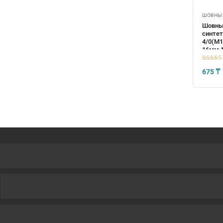
ШОВНЫЕ
Шовны
синтет
4/0(М1
16мм,1
5
из 5
675
₸