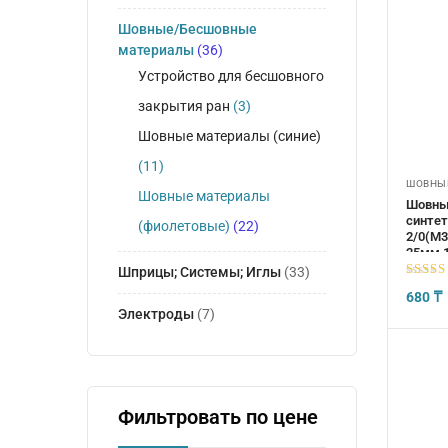
Шовные/Бесшовные
материалы
(36)
Устройство для бесшовного
закрытия ран
(3)
Шовные материалы (синие)
(11)
ШОВНЫЕ
Шовные материалы
Шовны
синтет
(фиолетовые)
(22)
2/0(М3
25мм,1
Шприцы; Системы; Иглы
(33)
5
из 5
680
₸
Электроды
(7)
Фильтровать по цене