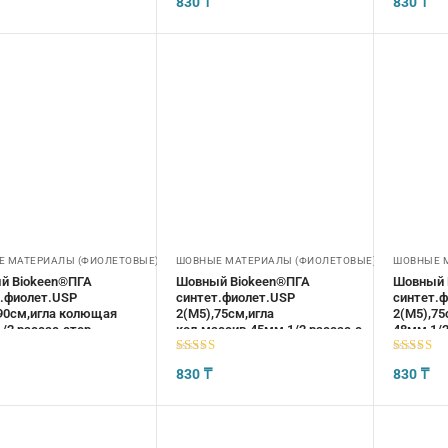
830
₸
830
₸
 МАТЕРИАЛЫ (ФИОЛЕТОВЫЕ)
ШОВНЫЕ МАТЕРИАЛЫ (ФИОЛЕТОВЫЕ)
ШОВНЫЕ 
й Biokeen®ПГА
Шовный Biokeen®ПГА
Шовный 
.фиолет.USP
синтет.фиолет.USP
синтет.
90см,игла колющая
2(М5),75см,игла
2(М5),7
/2,рассас.стер
кол.массив.45мм,1/2,рассас.стер
48мм,1/2
5
из 5
5
из 5
830
₸
830
₸