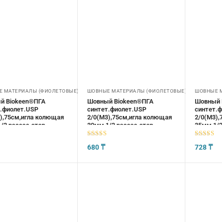
 МАТЕРИАЛЫ (ФИОЛЕТОВЫЕ)
ШОВНЫЕ МАТЕРИАЛЫ (ФИОЛЕТОВЫЕ)
ШОВНЫЕ 
й Biokeen®ПГА
Шовный Biokeen®ПГА
Шовный 
.фиолет.USP
синтет.фиолет.USP
синтет.
),75см,игла колющая
2/0(М3),75см,игла колющая
2/0(М3),
/2,рассас.стер
30мм,1/2,рассас.стер
35мм,1/2
5
из 5
5
из 5
680
₸
728
₸