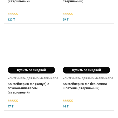
(стерильный)
стерильный)
5
из 5
5
из 5
120
₸
29
₸
Купить со скидкой
Купить со скидкой
КОНТЕЙНЕРА ДЛЯ БИО МАТЕРИАЛОВ
КОНТЕЙНЕРА ДЛЯ БИО МАТЕРИАЛОВ
Контейнер 30 мл (конус) с
Контейнер 60 мл без ложки-
ложкой-шпателем
шпателя (стерильный)
(стерильный)
5
из 5
5
из 5
47
₸
44
₸