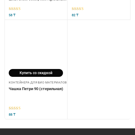
5
из 5
5
из 5
58
₸
82
₸
Купить со скидкой
КОНТЕЙНЕРА ДЛЯ БИО МАТЕРИАЛОВ
Чашка Петри 90 (стерильная)
5
из 5
88
₸