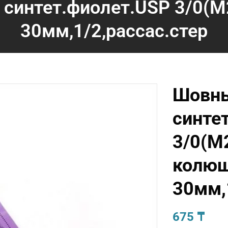
синтет.фиолет.USP 3/0(М
30мм,1/2,рассас.стер
Шовны
синте
3/0(М
колю
30мм,
675
₸