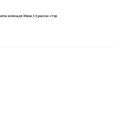
игла колющая 30мм,1/2,рассас.стер
Купить со скидкой