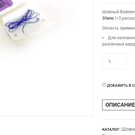
Шовный Biokeen
30мм
,1/2,расс
Область примен
Для наложени
различных хиру
Количество
товара
Шовный
Biokeen®ПГА
синтет.фиолет.
ДОБАВИТЬ В 
3/0(М2),75см,иг
колющая
ОПИСАНИЕ
30мм,1/2,рассас
Шовн
КАТАЛОГ: