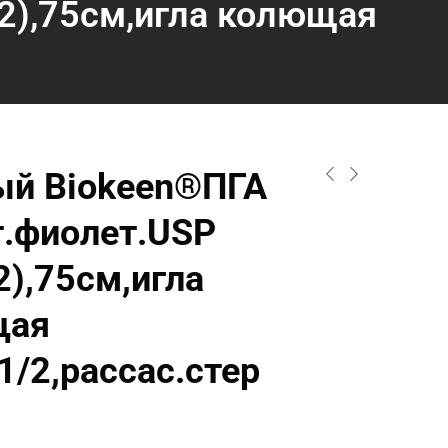
2),75см,игла колющая
й Biokeen®ПГА
т.фиолет.USP
2),75см,игла
щая
1/2,рассас.стер