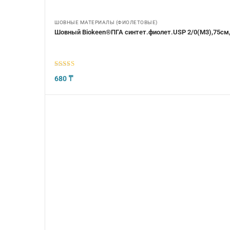
ШОВНЫЕ МАТЕРИАЛЫ (ФИОЛЕТОВЫЕ)
Шовный Biokeen®ПГА синтет.фиолет.USP 2/0(М3),75см,
5
из 5
680
₸