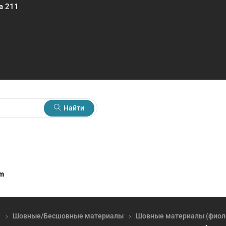
а 211
Найти
rm
я
Шовные/Бесшовные материалы
Шовные материалы (фиол