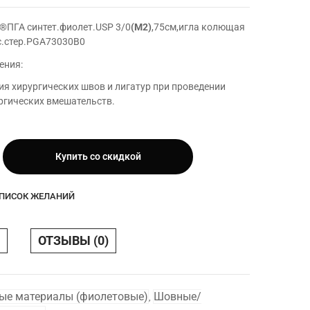
®ПГА синтет.фиолет.USP 3/0
(М2)
,75см,игла колющая
ас.стер.PGA73030В0
ения:
я хирургических швов и лигатур при проведении
ргических вмешательств.
Купить со скидкой
USP
СПИСОК ЖЕЛАНИЙ
ла
ОТЗЫВЫ (0)
.стер
ые материалы (фиолетовые)
Шовные/
,