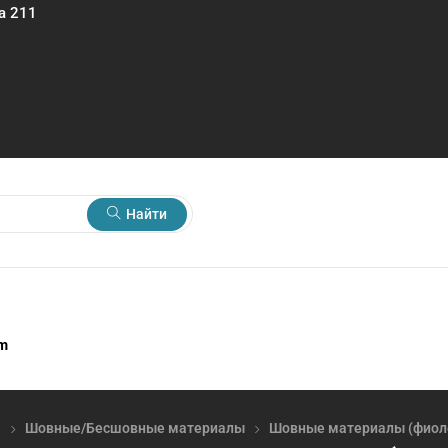
а 211
Найти
rm
я
Шовные/Бесшовные материалы
Шовные материалы (фиол