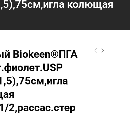
,5),75см,игла колющая
й Biokeen®ПГА
т.фиолет.USP
,5),75см,игла
щая
1/2,рассас.стер