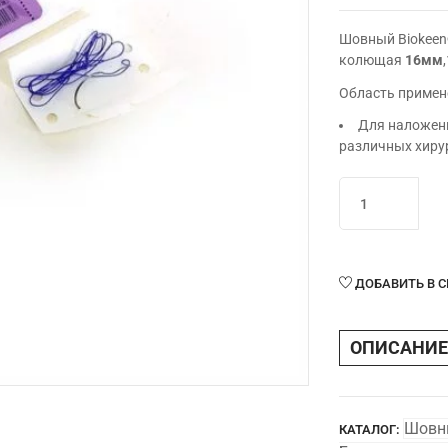
Шовный Biokeen
колющая
16мм
Область примен
Для наложени
различных хиру
Количество
товара
Шовный
Biokeen®ПГА
синтет.фиолет.
ДОБАВИТЬ В 
4/0(М1,5),75см,
колющая
ОПИСАНИЕ
16мм,1/2,рассас
Шовн
КАТАЛОГ: