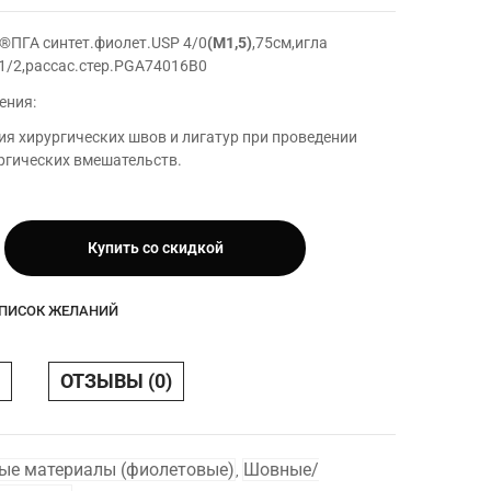
®ПГА синтет.фиолет.USP 4/0
(М1,5)
,75см,игла
,1/2,рассас.стер.PGA74016B0
ения:
я хирургических швов и лигатур при проведении
ргических вмешательств.
Купить со скидкой
USP
СПИСОК ЖЕЛАНИЙ
игла
ОТЗЫВЫ (0)
.стер
ые материалы (фиолетовые)
Шовные/
,