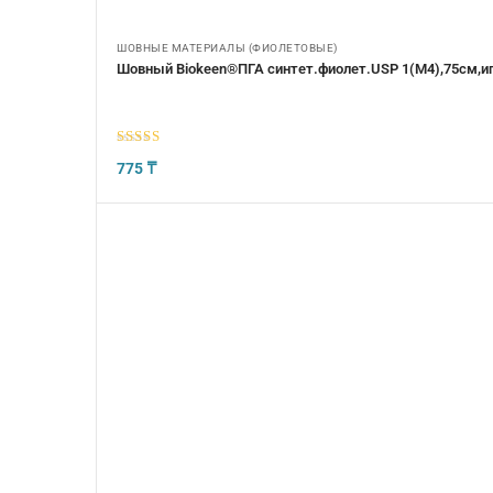
ШОВНЫЕ МАТЕРИАЛЫ (ФИОЛЕТОВЫЕ)
Шовный Biokeen®ПГА синтет.фиолет.USP 1(М4),75см,иг
5
из 5
775
₸