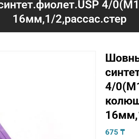
интет.фиолет.USP 4/0(М1
16мм,1/2,рассас.стер
Шовны
синте
4/0(М1
колю
16мм,
675
₸