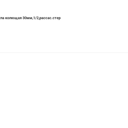
ла колющая 30мм,1/2,рассас.стер
Купить со скидкой