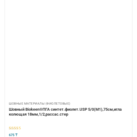
ШОВНЫЕ МАТЕРИАЛЫ (ФИОЛЕТОВЫЕ)
Шовный Biokeen®ПГА синтет.фиолет.USP 5/0(М1),75см,игла
колющая 18мм,1/2,рассас.стер
5
из 5
675
₸