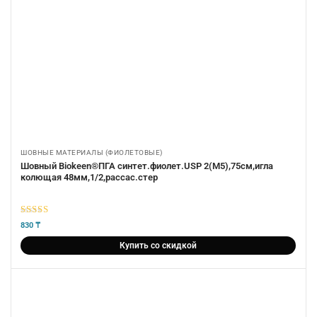
ШОВНЫЕ МАТЕРИАЛЫ (ФИОЛЕТОВЫЕ)
Шовный Biokeen®ПГА синтет.фиолет.USP 2(М5),75см,игла
колющая 48мм,1/2,рассас.стер
5
из 5
830
₸
Купить со скидкой