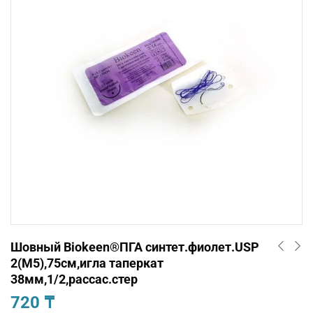
Шовный Biokeen®ПГА синтет.фиолет.USP
2(М5),75см,игла таперкат
38мм,1/2,рассас.стер
720
₸