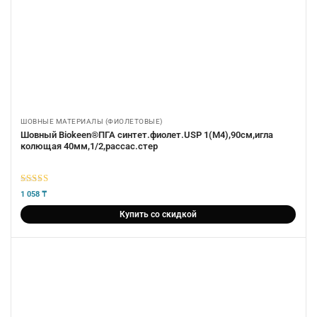
ШОВНЫЕ МАТЕРИАЛЫ (ФИОЛЕТОВЫЕ)
Шовный Biokeen®ПГА синтет.фиолет.USP 1(М4),90см,игла
колющая 40мм,1/2,рассас.стер
5
из 5
1 058
₸
Купить со скидкой