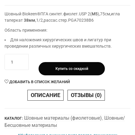
Шовный Biokeen®ПГА синтет.фиолет.USP 2(
М5
),75см,игла
таперкат
38мм
,1/2,рассас.стер.PGA70238В6
Область применения:
Для наложения хирургических швов и лигатур при
проведении различных хирургических вмешательств.
Количество
товара
Купить со скидкой
Шовный
Biokeen®ПГА
ДОБАВИТЬ В СПИСОК ЖЕЛАНИЙ
синтет.фиолет.USP
2(М5),75см,игла
ОПИСАНИЕ
ОТЗЫВЫ (0)
таперкат
38мм,1/2,рассас.стер
Шовные материалы (фиолетовые)
Шовные/
КАТАЛОГ:
,
Бесшовные материалы