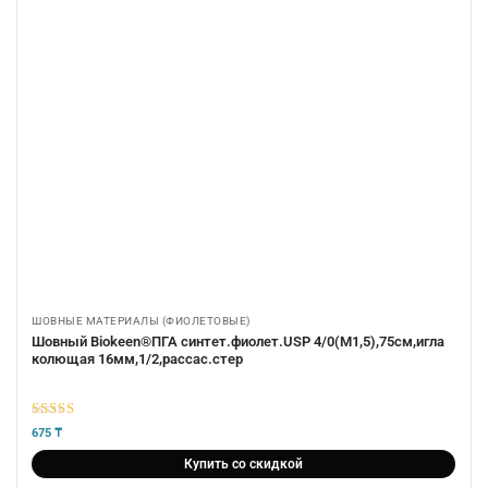
ШОВНЫЕ МАТЕРИАЛЫ (ФИОЛЕТОВЫЕ)
Шовный Biokeen®ПГА синтет.фиолет.USP 4/0(М1,5),75см,игла
колющая 16мм,1/2,рассас.стер
5
из 5
675
₸
Купить со скидкой