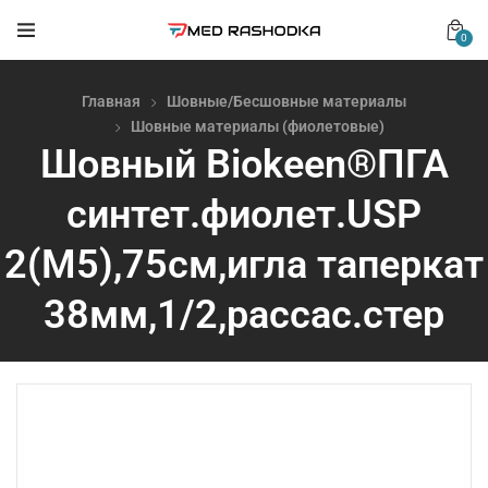
0
Главная
Шовные/Бесшовные материалы
Шовные материалы (фиолетовые)
Шовный Biokeen®ПГА
синтет.фиолет.USP
2(М5),75см,игла таперкат
38мм,1/2,рассас.стер