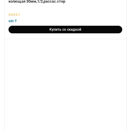
колющая 30мм,1/2,рассас.стер
5
из 5
680
₸
Купить со скидкой