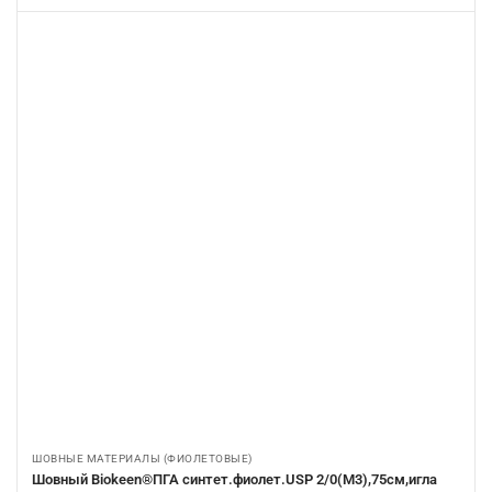
ШОВНЫЕ МАТЕРИАЛЫ (ФИОЛЕТОВЫЕ)
Шовный Biokeen®ПГА синтет.фиолет.USP 2/0(М3),75см,игла