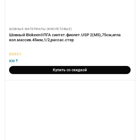
ШОВНЫЕ МАТЕРИАЛЫ (ФИОЛЕТОВЫЕ)
Шовный Biokeen®ПГА синтет.фиолет.USP 2(М5),75см,игла
кол.массив.45мм,1/2,рассас.стер
5
из 5
830
₸
Купить со скидкой