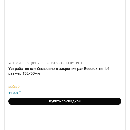
УСТРОЙСТВО ДЛЯ БЕСШОВНОГО ЗАКРЫТИЯ РАН
Устройство для бесшовного закрытия ран Beeclox тип L6
размер 138х30мм
5
из 5
11 000
₸
Купить со скидкой