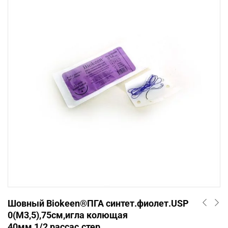
Шовный Biokeen®ПГА синтет.фиолет.USP
0(М3,5),75см,игла колющая
40мм,1/2,рассас.стер