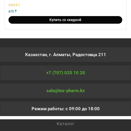
5
из 5
675
₸
Купить со скидкой
Казахстан, г. Алматы, Радостовца 211
+7 (707) 020 10 20
sale@tez-pharm.kz
Режим работы: с 09:00 до 18:00
Каталог