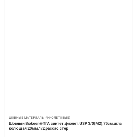
ШОВНЫЕ МАТЕРИАЛЫ (ФИОЛЕТОВЫЕ)
Шовный Biokeen®ПГА синтет.фиолет.USP 3/0(М2),75см,игла
колющая 20мм,1/2,рассас.стер