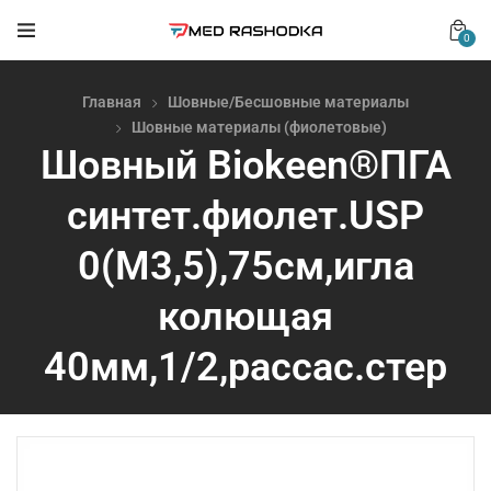
0
Главная
Шовные/Бесшовные материалы
Шовные материалы (фиолетовые)
Шовный Biokeen®ПГА
синтет.фиолет.USP
0(М3,5),75см,игла
колющая
40мм,1/2,рассас.стер