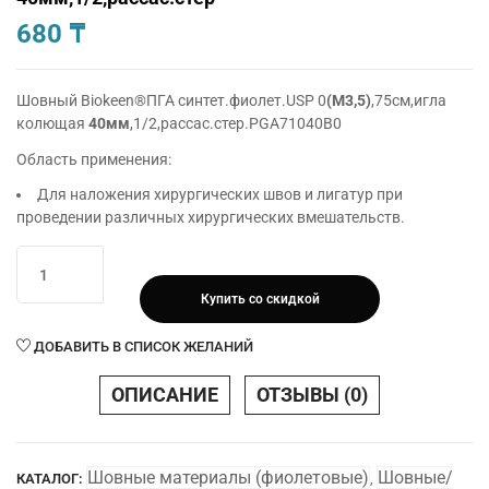
680
₸
Шовный Biokeen®ПГА синтет.фиолет.USP 0
(М3,5)
,75см,игла
колющая
40мм
,1/2,рассас.стер.PGA71040B0
Область применения:
Для наложения хирургических швов и лигатур при
проведении различных хирургических вмешательств.
Количество
товара
Купить со скидкой
Шовный
Biokeen®ПГА
ДОБАВИТЬ В СПИСОК ЖЕЛАНИЙ
синтет.фиолет.USP
0(М3,5),75см,игла
ОПИСАНИЕ
ОТЗЫВЫ (0)
колющая
40мм,1/2,рассас.стер
Шовные материалы (фиолетовые)
Шовные/
КАТАЛОГ:
,