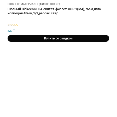
ШОВНЫЕ МАТЕРИАЛЫ (ФИОЛЕТОВЫЕ)
Шовный Biokeen®ПГА синтет.фиолет.USP 1(М4),75см,игла
колющая 48мм,1/2,рассас.стер.
5
из 5
830
₸
Купить со скидкой