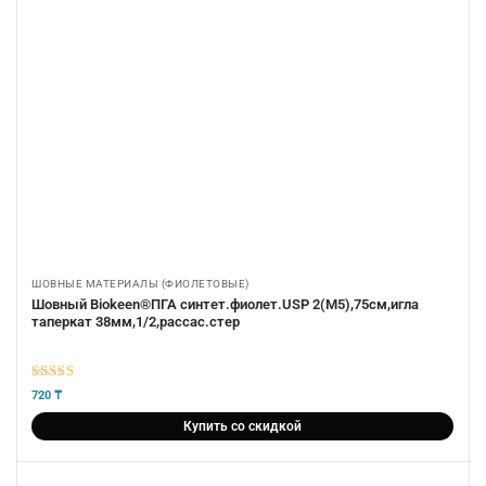
ШОВНЫЕ МАТЕРИАЛЫ (ФИОЛЕТОВЫЕ)
Шовный Biokeen®ПГА синтет.фиолет.USP 2(М5),75см,игла
таперкат 38мм,1/2,рассас.стер
5
из 5
720
₸
Купить со скидкой