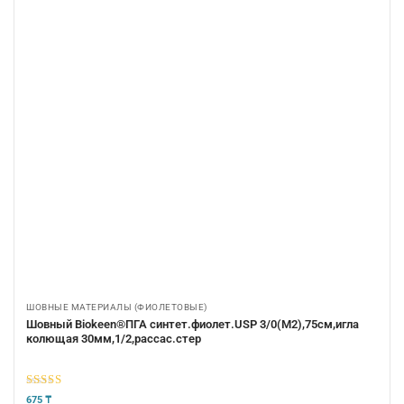
ШОВНЫЕ МАТЕРИАЛЫ (ФИОЛЕТОВЫЕ)
Шовный Biokeen®ПГА синтет.фиолет.USP 3/0(М2),75см,игла
колющая 30мм,1/2,рассас.стер
5
из 5
675
₸