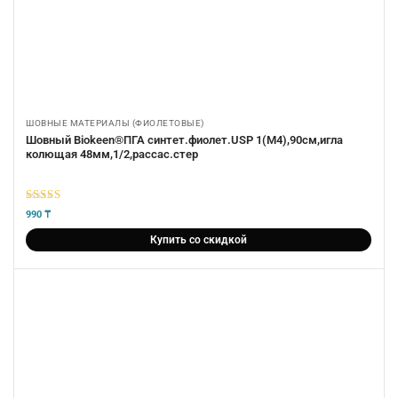
ШОВНЫЕ МАТЕРИАЛЫ (ФИОЛЕТОВЫЕ)
Шовный Biokeen®ПГА синтет.фиолет.USP 1(М4),90см,игла
колющая 48мм,1/2,рассас.стер
5
из 5
990
₸
Купить со скидкой