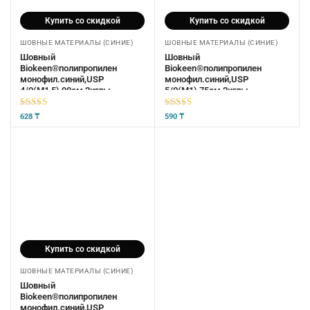
Купить со скидкой
Купить со скидкой
ШОВНЫЕ МАТЕРИАЛЫ (СИНИЕ)
ШОВНЫЕ МАТЕРИАЛЫ (СИНИЕ)
Шовный
Шовный
Biokeen®полипропилен
Biokeen®полипропилен
монофил.синий,USP
монофил.синий,USP
4/0(М1,5),90см,2иглы
5/0(М1),75см,2иглы
кол.25мм,1/2,нерас.стер
кол.13мм,1/2,нерас.стер
5
из 5
5
из 5
628
₸
590
₸
Купить со скидкой
ШОВНЫЕ МАТЕРИАЛЫ (СИНИЕ)
Шовный
Biokeen®полипропилен
монофил.синий,USP