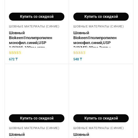
Купить со скидкой
Купить со скидкой
ШОВНЫЕ МАТЕРИАЛЫ (СИНИЕ)
ШОВНЫЕ МАТЕРИАЛЫ (СИНИЕ)
Шовный
Шовный
Biokeen®полипропилен
Biokeen®полипропилен
монофил.синий,USP
монофил.синий,USP
1/0(М4),100см,игла
2/0(М3),90см,2иглы
кол.40мм,1/2,нерас.стер
кол.30мм,1/2,нерас.стер
5
из 5
5
из 5
672
₸
548
₸
Купить со скидкой
Купить со скидкой
ШОВНЫЕ МАТЕРИАЛЫ (СИНИЕ)
ШОВНЫЕ МАТЕРИАЛЫ (СИНИЕ)
Шовный
Шовный