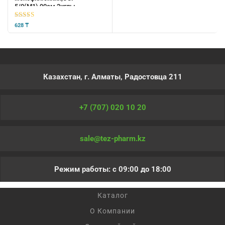
5/0(М1),90см,2иглы
кол.18мм,1/2,нерас.стер
5
из 5
628
₸
Казахстан, г. Алматы, Радостовца 211
+7 (707) 020 10 20
sale@tez-pharm.kz
Режим работы: с 09:00 до 18:00
Каталог
О Компании