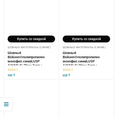
Купить со скидкой
Купить со скидкой
ШОВНЫЕ МАТЕРИАЛЫ (СИНИЕ)
ШОВНЫЕ МАТЕРИАЛЫ (СИНИЕ)
Шовный
Шовный
Biokeen®полипропилен
Biokeen®полипропилен
монофил.синий,USP
монофил.синий,USP
4/0(М1,5),75см,2иглы
4/0(М1,5),90см,2иглы
кол.15мм,1/2,нерас.стер
кол.20мм,1/2,нерас.стер
5
из 5
5
из 5
590
₸
628
₸