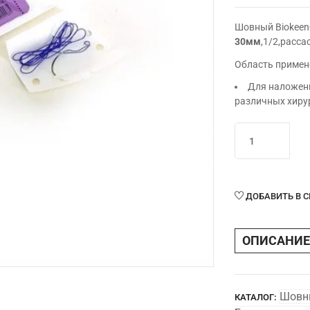
Шовный Biokeen
30мм
,1/2,расс
Область примен
Для наложени
различных хиру
Количество
товара
Шовный
Biokeen®ПГА
синтет.фиолет.
ДОБАВИТЬ В 
0(М3,5),75см,иг
колющая
ОПИСАНИЕ
48мм,1/2,рассас
Шовн
КАТАЛОГ: