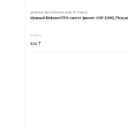
ШОВНЫЕ МАТЕРИАЛЫ (ФИОЛЕТОВЫЕ)
Шовный Biokeen®ПГА синтет.фиолет.USP 2(М5),75см,иг
5
из 5
830
₸