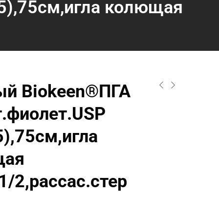
5),75см,игла колющая
й Biokeen®ПГА
т.фиолет.USP
5),75см,игла
щая
1/2,рассас.стер