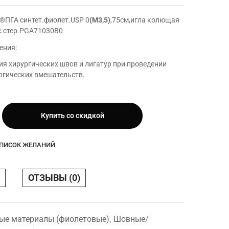
®ПГА синтет.фиолет.USP 0
(М3,5)
,75см,игла колющая
ас.стер.PGA71030B0
ения:
я хирургических швов и лигатур при проведении
ргических вмешательств.
Купить со скидкой
USP
СПИСОК ЖЕЛАНИЙ
ла
ОТЗЫВЫ (0)
.стер
ые материалы (фиолетовые)
Шовные/
,