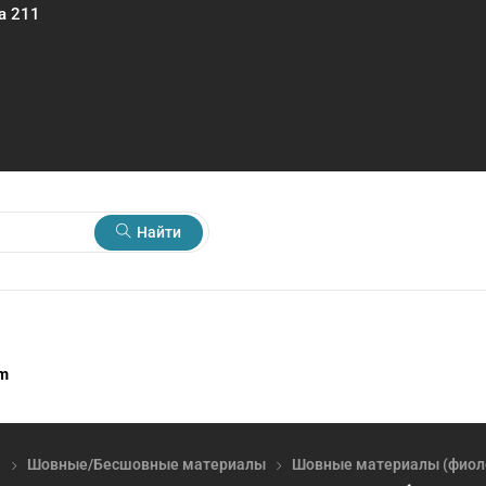
а 211
Найти
rm
я
Шовные/Бесшовные материалы
Шовные материалы (фиол