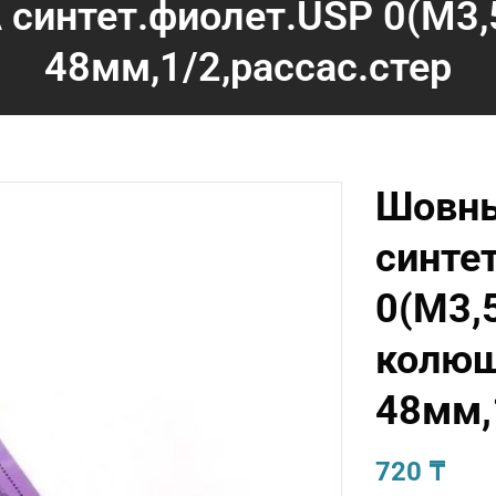
синтет.фиолет.USP 0(М3,
48мм,1/2,рассас.стер
Шовны
синте
0(М3,
колю
48мм,
720
₸