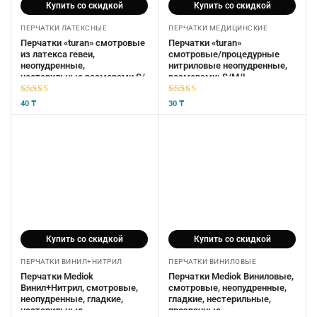
Купить со скидкой
Купить со скидкой
ПЕРЧАТКИ ЛАТЕКСНЫЕ
ПЕРЧАТКИ МЕДИЦИНСКИЕ
Перчатки «turan» смотровые
Перчатки «turan»
из латекса гевеи,
смотровые/процедурные
неопудренные,
нитриловые неопудренные,
нестерильные размерами S/
размерами: S/М/L
М/L
5
из 5
5
из 5
40
₸
30
₸
Купить со скидкой
Купить со скидкой
ПЕРЧАТКИ ВИНИЛ+НИТРИЛ
ПЕРЧАТКИ ВИНИЛОВЫЕ
Перчатки Mediok
Перчатки Mediok Виниловые,
Винил+Нитрил, смотровые,
смотровые, неопудренные,
неопудренные, гладкие,
гладкие, нестерильные,
нестерильные
прозрачные