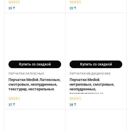
5
из 5
5
из 5
25
₸
22
₸
Купить со скидкой
Купить со скидкой
ПЕРЧАТКИ ЛАТЕКСНЫЕ
ПЕРЧАТКИ МЕДИЦИНСКИЕ
Перчатки Mediok Латексные,
Перчатки Mediok
смотровые, неопудренные,
нитриловые, смотровые,
текстурир, нестерильные
неопудренные,
текстурированные,
нестерильные
5
из 5
5
из 5
37
₸
28
₸