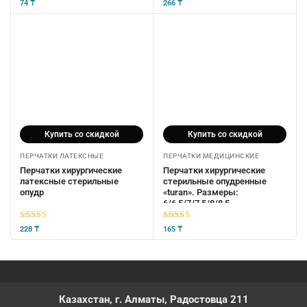
5
из 5
5
из 5
74
₸
266
₸
Купить со скидкой
Купить со скидкой
ПЕРЧАТКИ ЛАТЕКСНЫЕ
ПЕРЧАТКИ МЕДИЦИНСКИЕ
Перчатки хирургические
Перчатки хирургические
латексные стерильные
стерильные опудренные
опудр
«turan». Размеры:
6/6,5/7/7,5/8/8,5
5
из 5
5
из 5
228
₸
165
₸
Казахстан, г. Алматы, Радостовца 211