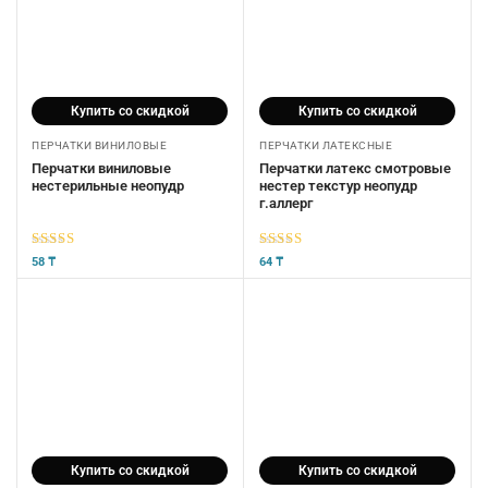
Купить со скидкой
Купить со скидкой
ПЕРЧАТКИ ВИНИЛОВЫЕ
ПЕРЧАТКИ ЛАТЕКСНЫЕ
Перчатки виниловые
Перчатки латекс смотровые
нестерильные неопудр
нестер текстур неопудр
г.аллерг
5
из 5
5
из 5
58
₸
64
₸
Купить со скидкой
Купить со скидкой