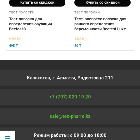
Купить со скидкой
Купить со скидкой
ТЕСТ ПОЛОСКИ
ТЕСТ ПОЛОСКИ
Тест полоска для
Тест-экспресс полоска для
определения овуляции
раннего определения
Beetest®
беременности Beetest Luxe
5
из 5
5
из 5
495
₸
50
₸
Казахстан, г. Алматы, Радостовца 211
+7 (707) 020 10 20
sale@tez-pharm.kz
Режим работы: с 09:00 до 18:00