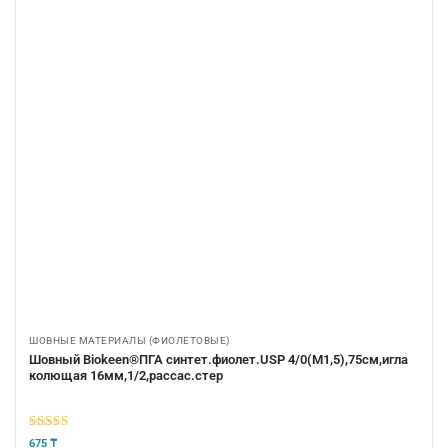
ШОВНЫЕ МАТЕРИАЛЫ (ФИОЛЕТОВЫЕ)
Шовный Biokeen®ПГА синтет.фиолет.USP 4/0(М1,5),75см,игла
колющая 16мм,1/2,рассас.стер
5
из 5
675
₸