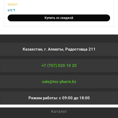
5
из 5
672
₸
Купить со скидкой
Казахстан, г. Алматы, Радостовца 211
+7 (707) 020 10 20
sale@tez-pharm.kz
Режим работы: с 09:00 до 18:00
Каталог