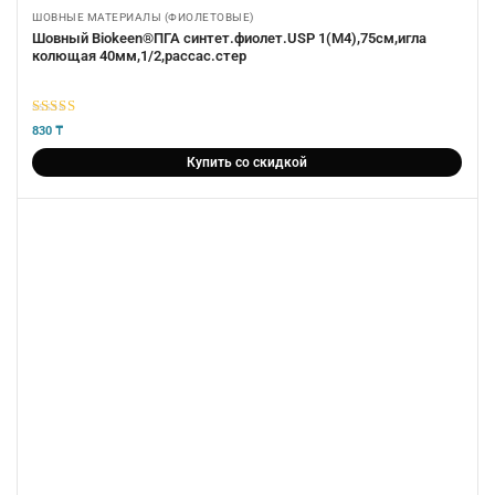
ШОВНЫЕ МАТЕРИАЛЫ (ФИОЛЕТОВЫЕ)
Шовный Biokeen®ПГА синтет.фиолет.USP 1(М4),75см,игла
колющая 40мм,1/2,рассас.стер
5
из 5
830
₸
Купить со скидкой