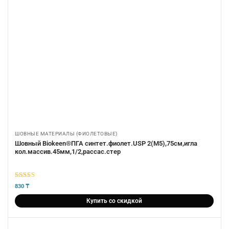
ШОВНЫЕ МАТЕРИАЛЫ (ФИОЛЕТОВЫЕ)
Шовный Biokeen®ПГА синтет.фиолет.USP 2(М5),75см,игла
кол.массив.45мм,1/2,рассас.стер
5
из 5
830
₸
Купить со скидкой