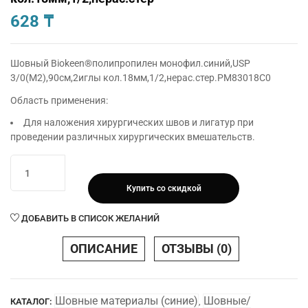
628
₸
Шовный Biokeen®полипропилен монофил.синий,USP
3/0(М2),90см,2иглы кол.18мм,1/2,нерас.стер.РМ83018C0
Область применения:
Для наложения хирургических швов и лигатур при
проведении различных хирургических вмешательств.
Количество
товара
Купить со скидкой
Шовный
Biokeen®полипропилен
ДОБАВИТЬ В СПИСОК ЖЕЛАНИЙ
монофил.синий,USP
3/0(М2),90см,2иглы
ОПИСАНИЕ
ОТЗЫВЫ (0)
кол.18мм,1/2,нерас.стер
Шовные материалы (синие)
Шовные/
КАТАЛОГ:
,