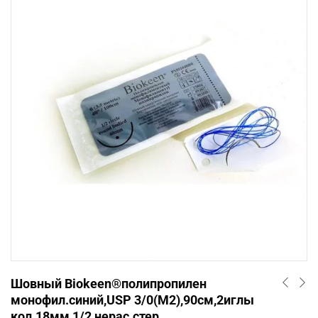
Шовный Biokeen®полипропилен
монофил.синий,USP 3/0(М2),90см,2иглы
кол.18мм,1/2,нерас.стер