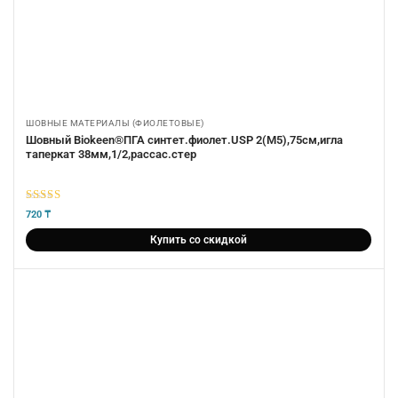
ШОВНЫЕ МАТЕРИАЛЫ (ФИОЛЕТОВЫЕ)
Шовный Biokeen®ПГА синтет.фиолет.USP 2(М5),75см,игла
таперкат 38мм,1/2,рассас.стер
5
из 5
720
₸
Купить со скидкой