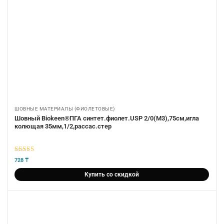
ШОВНЫЕ МАТЕРИАЛЫ (ФИОЛЕТОВЫЕ)
Шовный Biokeen®ПГА синтет.фиолет.USP 2/0(М3),75см,игла
колющая 35мм,1/2,рассас.стер
5
из 5
728
₸
Купить со скидкой