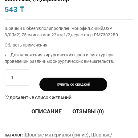
543
₸
Шовный Biokeen®полипропилен монофил.синий,USP
3/0(М2),75см,игла кол.22мм,1/2,нерас.стер.РМ73022B0
Область применения:
Для наложения хирургических швов и лигатур при
проведении различных хирургических вмешательств.
Количество
товара
Купить со скидкой
Шовный
Biokeen®полипропилен
ДОБАВИТЬ В СПИСОК ЖЕЛАНИЙ
монофил.синий,USP
3/0(М2),75см,игла
ОПИСАНИЕ
ОТЗЫВЫ (0)
кол.22мм,1/2,нерас.стер
Шовные материалы (синие)
Шовные/
КАТАЛОГ:
,