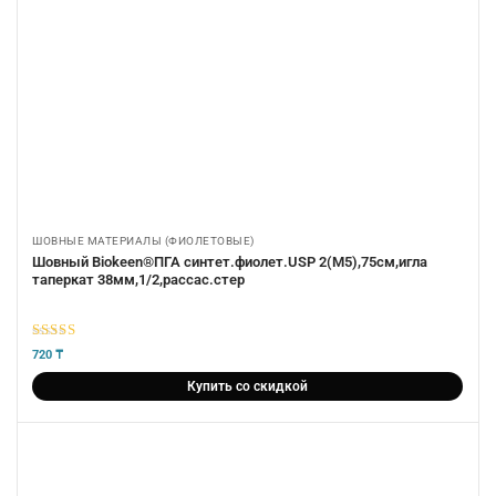
ШОВНЫЕ МАТЕРИАЛЫ (ФИОЛЕТОВЫЕ)
Шовный Biokeen®ПГА синтет.фиолет.USP 2(М5),75см,игла
таперкат 38мм,1/2,рассас.стер
5
из 5
720
₸
Купить со скидкой