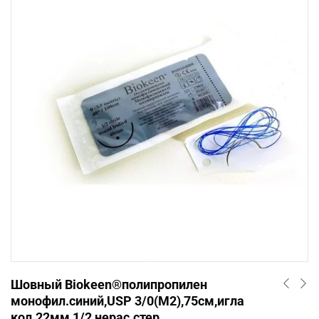
Шовный Biokeen®полипропилен
монофил.синий,USP 3/0(М2),75см,игла
кол.22мм,1/2,нерас.стер