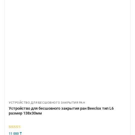
УСТРОЙСТВО ДЛЯ БЕСШОВНОГО ЗАКРЫТИЯ РАН
Устройство для бесшовного закрытия ран Beeclox тип L6
размер 138х30мм
5
из 5
11 000
₸