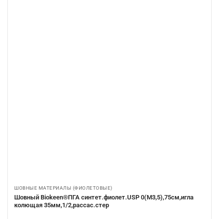
ШОВНЫЕ МАТЕРИАЛЫ (ФИОЛЕТОВЫЕ)
Шовный Biokeen®ПГА синтет.фиолет.USP 0(М3,5),75см,игла
колющая 35мм,1/2,рассас.стер