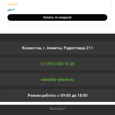
5
из 5
680
₸
Купить со скидкой
Казахстан, г. Алматы, Радостовца 211
+7 (707) 020 10 20
sale@tez-pharm.kz
Режим работы: с 09:00 до 18:00
Каталог