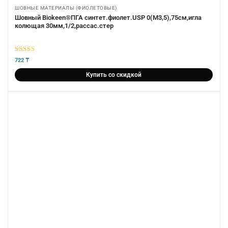
ШОВНЫЕ МАТЕРИАЛЫ (ФИОЛЕТОВЫЕ)
Шовный Biokeen®ПГА синтет.фиолет.USP 0(М3,5),75см,игла
колющая 30мм,1/2,рассас.стер
5
из 5
722
₸
Купить со скидкой