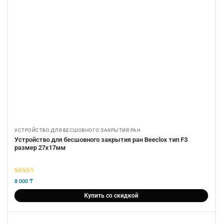
УСТРОЙСТВО ДЛЯ БЕСШОВНОГО ЗАКРЫТИЯ РАН
Устройство для бесшовного закрытия ран Beeclox тип F3
размер 27х17мм
5
из 5
8 000
₸
Купить со скидкой