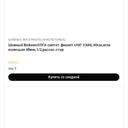
ШОВНЫЕ МАТЕРИАЛЫ (ФИОЛЕТОВЫЕ)
Шовный Biokeen®ПГА синтет.фиолет.USP 1(М4),90см,игла
колющая 48мм,1/2,рассас.стер
5
из 5
990
₸
Купить со скидкой