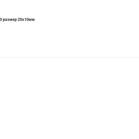
F3 размер 25х10мм
Купить со скидкой