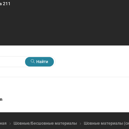
а 211
Найти
rm
ная
Шовные/Бесшовные материалы
Шовные материалы (си