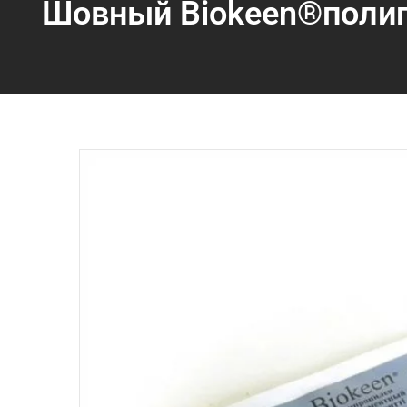
Шовный Biokeen®полип