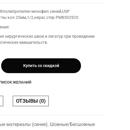
®полипропилен монофил.синий,USP
иглы кол.25мм,1/2,нерас.стер.РМ83025C0
ения:
я хирургических швов и лигатур при проведении
ргических вмешательств.
Купить со скидкой
ропилен
,USP
СПИСОК ЖЕЛАНИЙ
иглы
рас.стер
ОТЗЫВЫ (0)
е материалы (синие)
Шовные/Бесшовные
,