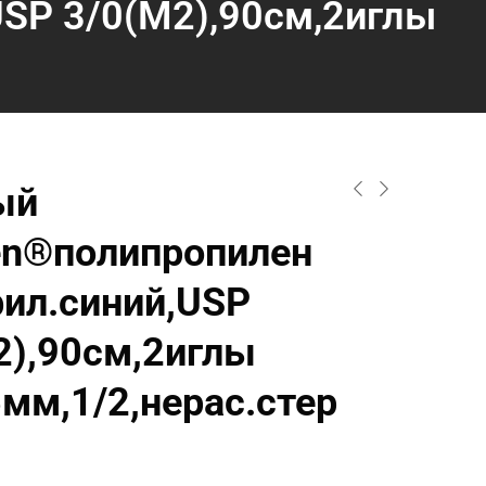
SP 3/0(М2),90см,2иглы
ый
en®полипропилен
ил.синий,USP
2),90см,2иглы
5мм,1/2,нерас.стер