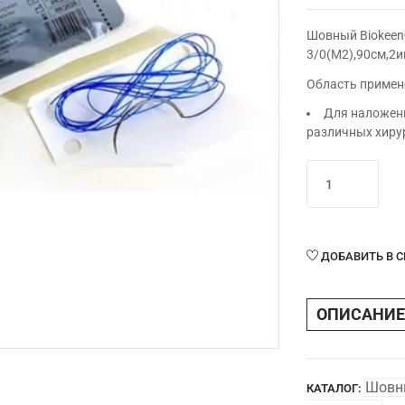
Шовный Biokeen
3/0(М2),90см,2
Область примен
Для наложени
различных хиру
Количество
товара
Шовный
Biokeen®полип
монофил.синий
ДОБАВИТЬ В 
3/0(М2),90см,2
кол.25мм,1/2,не
ОПИСАНИЕ
Шовны
КАТАЛОГ: