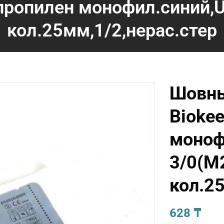
ропилен монофил.синий,U
кол.25мм,1/2,нерас.стер
Шовн
Bioke
моноф
3/0(М
кол.2
628
₸