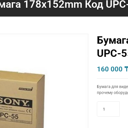
мага 178х152mm Код UPC
Бумаг
UPC-5
160 000
Бумага для вид
прочему оборуд
Количество
товара
Бумага
178х152mm