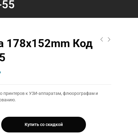
-55
а 178х152mm Код
5
₸
ео принтеров к УЗИ-аппаратам, флюорографам и
ованию.
Купить со скидкой