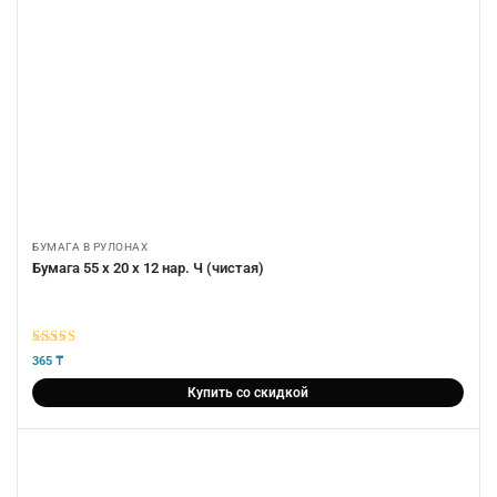
БУМАГА В РУЛОНАХ
Бумага 55 х 20 х 12 нар. Ч (чистая)
5
из 5
365
₸
Купить со скидкой