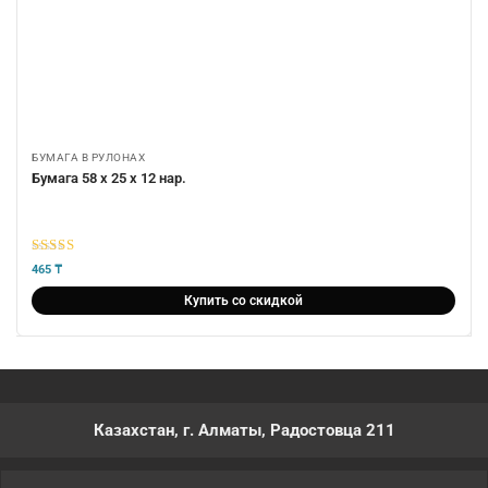
БУМАГА В РУЛОНАХ
Бумага 58 х 25 х 12 нар.
5
из 5
465
₸
Купить со скидкой
Казахстан, г. Алматы, Радостовца 211