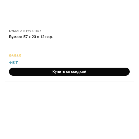
БУМАГА В РУЛОНАХ
Бумага 57 х 23 х 12 нар.
5
из 5
445
₸
Купить со скидкой