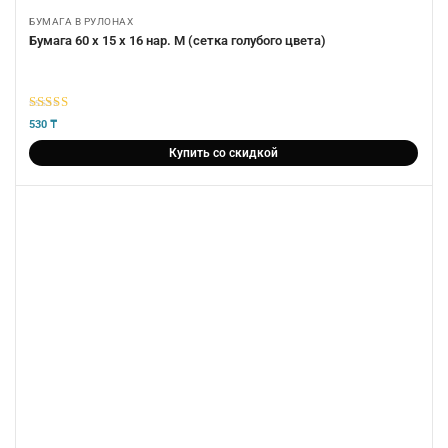
БУМАГА В РУЛОНАХ
Бумага 60 х 15 х 16 нар. М (сетка голубого цвета)
5
из 5
530
₸
Купить со скидкой