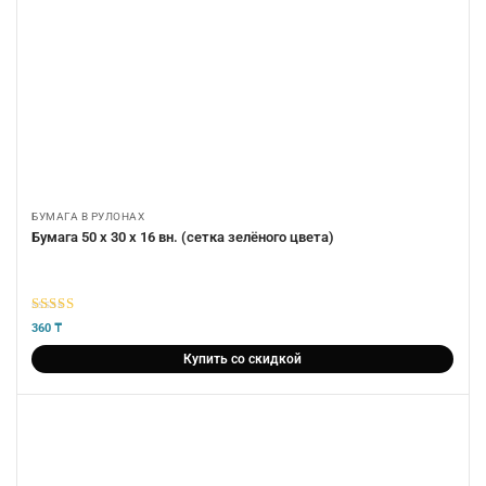
БУМАГА В РУЛОНАХ
Бумага 50 х 30 х 16 вн. (сетка зелёного цвета)
5
из 5
360
₸
Купить со скидкой