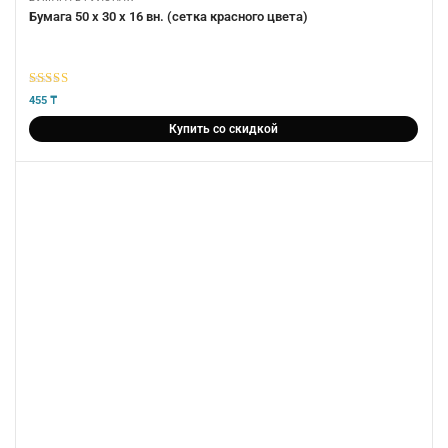
Бумага 50 х 30 х 16 вн. (сетка красного цвета)
5
из 5
455
₸
Купить со скидкой