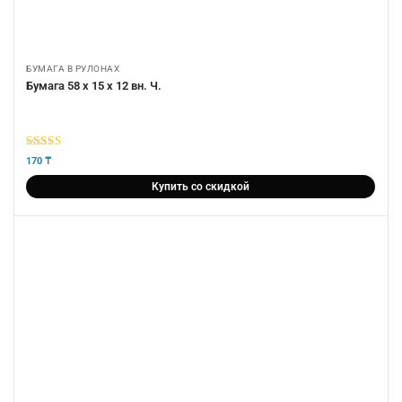
БУМАГА В РУЛОНАХ
Бумага 58 х 15 х 12 вн. Ч.
5
из 5
170
₸
Купить со скидкой