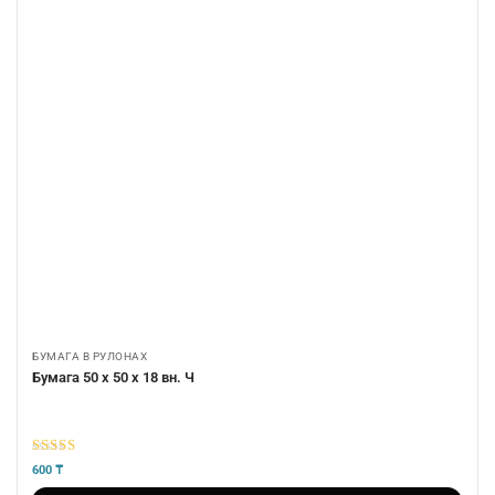
БУМАГА В РУЛОНАХ
Бумага 50 х 50 х 18 вн. Ч
5
из 5
600
₸