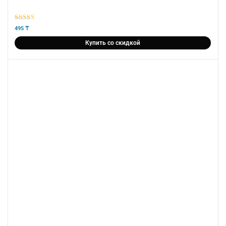
5
из 5
495
₸
Купить со скидкой