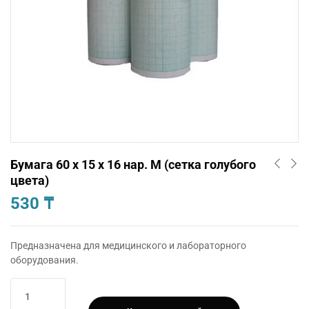
Бумага 60 х 15 х 16 нар. М (сетка голубого
цвета)
530
₸
Предназначена для медицинского и лабораторного
оборудования.
Количество
товара