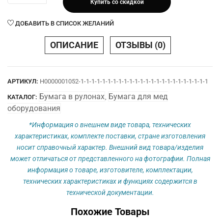
Купить со скидкой
Бумага
60
ДОБАВИТЬ В СПИСОК ЖЕЛАНИЙ
х
15
ОПИСАНИЕ
ОТЗЫВЫ (0)
х
16
нар.
АРТИКУЛ:
Н0000001052-1-1-1-1-1-1-1-1-1-1-1-1-1-1-1-1-1-1-1-1-1-1-1-1
М
Бумага в рулонах
Бумага для мед
(сетка
КАТАЛОГ:
,
голубого
оборудования
цвета)
*Информация о внешнем виде товара, технических
характеристиках, комплекте поставки, стране изготовления
носит справочный характер. Внешний вид товара/изделия
может отличаться от представленного на фотографии. Полная
информация о товаре, изготовителе, комплектации,
технических характеристиках и функциях содержится в
технической документации.
Похожие Товары