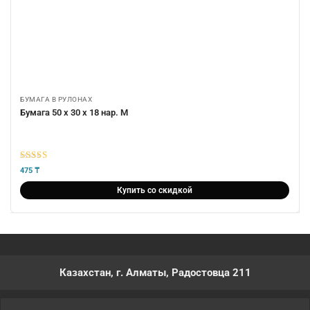
БУМАГА В РУЛОНАХ
Бумага 50 х 30 х 18 нар. М
5
из 5
475
₸
Купить со скидкой
Казахстан, г. Алматы, Радостовца 211