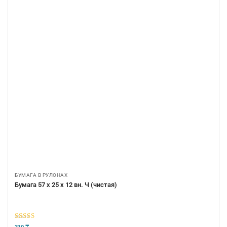
БУМАГА В РУЛОНАХ
Бумага 57 х 25 х 12 вн. Ч (чистая)
5
из 5