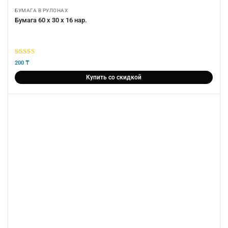
БУМАГА В РУЛОНАХ
Бумага 60 х 30 х 16 нар.
5
из 5
200
₸
Купить со скидкой