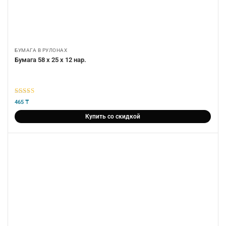
БУМАГА В РУЛОНАХ
Бумага 58 х 25 х 12 нар.
5
из 5
465
₸
Купить со скидкой