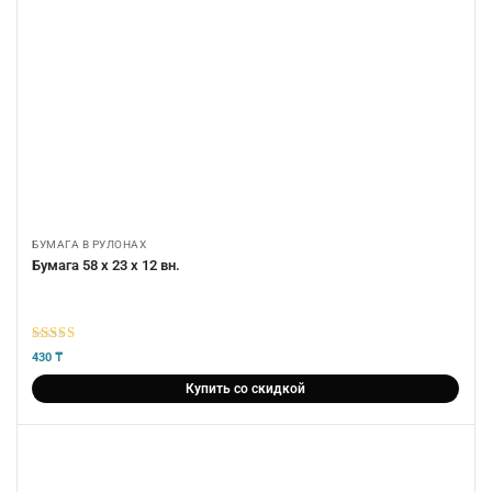
БУМАГА В РУЛОНАХ
Бумага 58 х 23 х 12 вн.
5
из 5
430
₸
Купить со скидкой