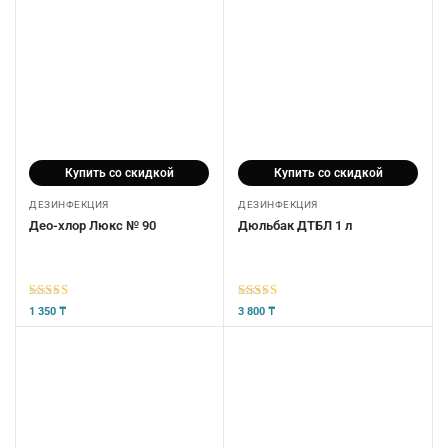
Купить со скидкой
Купить со скидкой
ДЕЗИНФЕКЦИЯ
ДЕЗИНФЕКЦИЯ
Део-хлор Люкс № 90
Дюльбак ДТБЛ 1 л
5
из 5
5
из 5
1 350
₸
3 800
₸