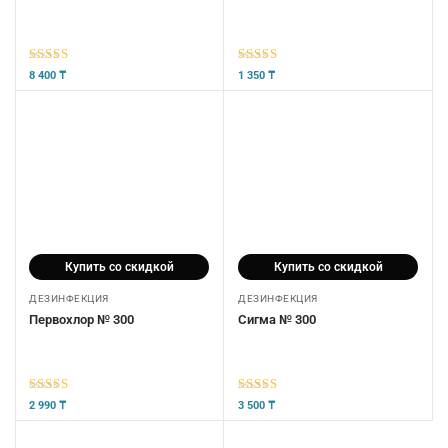
5
из 5
5
из 5
8 400
₸
1 350
₸
Купить со скидкой
Купить со скидкой
ДЕЗИНФЕКЦИЯ
ДЕЗИНФЕКЦИЯ
Первохлор № 300
Сигма № 300
5
из 5
5
из 5
2 990
₸
3 500
₸