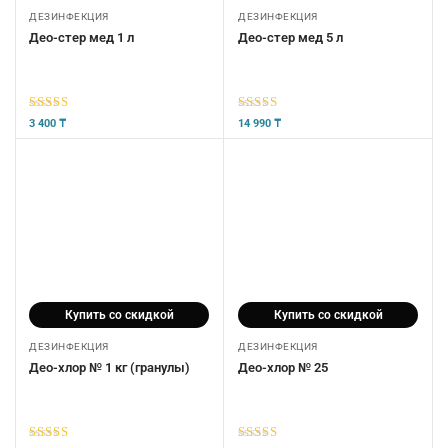
ДЕЗИНФЕКЦИЯ
ДЕЗИНФЕКЦИЯ
Део-стер мед 1 л
Део-стер мед 5 л
5
из 5
5
из 5
3 400
₸
14 990
₸
Купить со скидкой
Купить со скидкой
ДЕЗИНФЕКЦИЯ
ДЕЗИНФЕКЦИЯ
Део-хлор № 1 кг (гранулы)
Део-хлор № 25