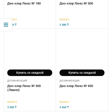
Део-хлор Люкс № 180
Део-хлор Люкс № 300
5
из 5
5
из 5
1 320
₸
3 380
₸
Купить со скидкой
Купить со скидкой
ДЕЗИНФЕКЦИЯ
ДЕЗИНФЕКЦИЯ
Део-хлор Люкс № 300
Део-хлор Люкс № 600
(Лимон)
5
из 5
5
из 5
3 500
₸
3 450
₸