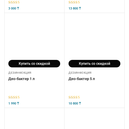
5
из 5
5
из 5
3 000
₸
13 800
₸
Купить со скидкой
Купить со скидкой
ДЕЗИНФЕКЦИЯ
ДЕЗИНФЕКЦИЯ
Део-бактер 1 л
Део-бактер 5 л
5
из 5
5
из 5
1 990
₸
10 800
₸