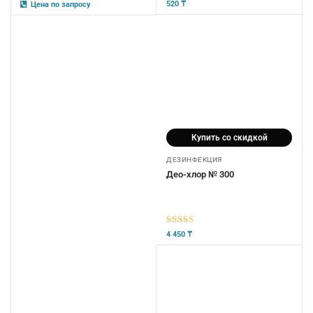
5
из 5
5
из 5
520
₸
Цена по запросу
Купить со скидкой
ДЕЗИНФЕКЦИЯ
Део-хлор № 300
5
из 5
4 450
₸