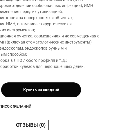
кроме отделений особо опасных инфекций), ИМН
именения перед их утилизацией;
ие крови на поверхностях и объектах;
ие ИМН, в том числе хирургических и
ких инструментов;
ационная очистка, совмещенная и не совмещенная с
МН (включая стоматологические инструменты),
 эндоскопам, эндоскопов ручным и
ым способом;
борка в ЛПО любого профиля и т.д.;
обработки кувезов для недоношенных детей.
Купить со скидкой
СПИСОК ЖЕЛАНИЙ
ОТЗЫВЫ (0)