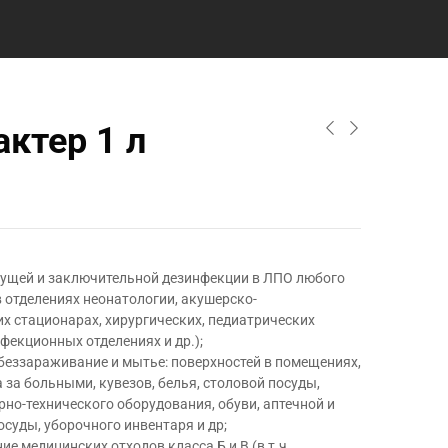
актер 1 л
екущей и заключительной дезинфекции в ЛПО любого
 в отделениях неонатологии, акушерско-
х стационарах, хирургических, педиатрических
фекционных отделениях и др.);
беззараживание и мытье: поверхностей в помещениях,
 за больными, кувезов, белья, столовой посуды,
рно-технического оборудования, обуви, аптечной и
суды, уборочного инвентаря и др;
ие медицинских отходов класса Б и В (в т.ч