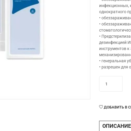
инфекционных, 
однократного пр
• обеззараживан
• обеззараживан
стоматологичес
• Предстерилиз
дезинфекцией И
инструментов к
механизированн
• генеральная у
• разрешен для 
Количество
товара
Део-
бактер
1
ДОБАВИТЬ В 
л
ОПИСАНИЕ