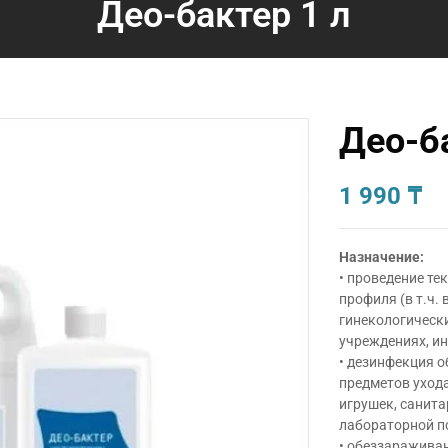
Део-бактер 1 л
Део-б
1 990
₸
Назначение:
• проведение т
профиля (в т.ч.
гинекологически
учреждениях, ин
• дезинфекция о
предметов ухода
игрушек, санита
лабораторной по
• обеззараживан