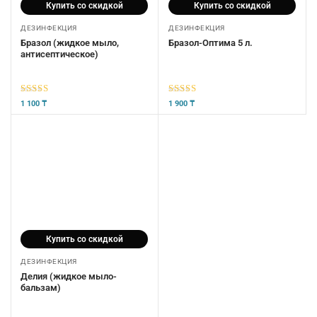
Купить со скидкой
Купить со скидкой
ДЕЗИНФЕКЦИЯ
ДЕЗИНФЕКЦИЯ
Бразол (жидкое мыло,
Бразол-Оптима 5 л.
антисептическое)
5
из 5
5
из 5
1 100
₸
1 900
₸
Купить со скидкой
ДЕЗИНФЕКЦИЯ
Делия (жидкое мыло-
бальзам)