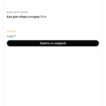
БАКИ ДЛЯ СБОРА
Бак для сбора отходов 12 л
5
из 5
3 055
₸
Купить со скидкой