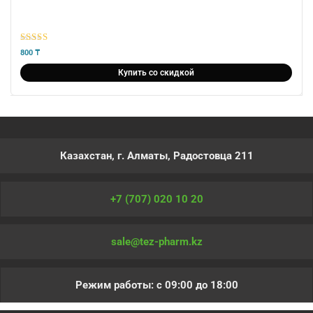
5
из 5
800
₸
Купить со скидкой
Казахстан, г. Алматы, Радостовца 211
+7 (707) 020 10 20
sale@tez-pharm.kz
Режим работы: с 09:00 до 18:00