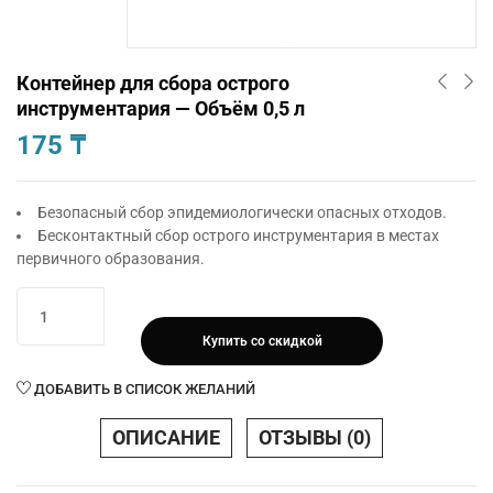
Контейнер для сбора острого
инструментария — Объём 0,5 л
175
₸
Безопасный сбор эпидемиологически опасных отходов.
Бесконтактный сбор острого инструментария в местах
первичного образования.
Количество
товара
Купить со скидкой
Контейнер
для
ДОБАВИТЬ В СПИСОК ЖЕЛАНИЙ
сбора
острого
ОПИСАНИЕ
ОТЗЫВЫ (0)
инструментария
-