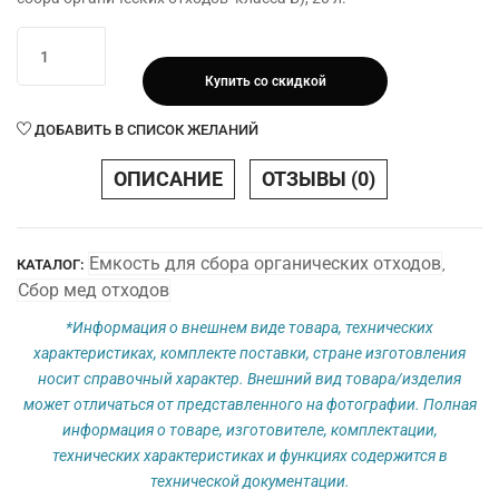
Количество
товара
Купить со скидкой
Контейнер
для
ДОБАВИТЬ В СПИСОК ЖЕЛАНИЙ
сбора
органических
ОПИСАНИЕ
ОТЗЫВЫ (0)
отходов
-
Объём
Емкость для сбора органических отходов
КАТАЛОГ:
,
20
Сбор мед отходов
л
*Информация о внешнем виде товара, технических
характеристиках, комплекте поставки, стране изготовления
носит справочный характер. Внешний вид товара/изделия
может отличаться от представленного на фотографии. Полная
информация о товаре, изготовителе, комплектации,
технических характеристиках и функциях содержится в
технической документации.