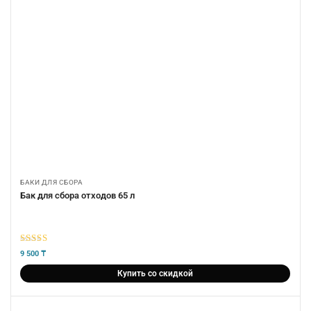
БАКИ ДЛЯ СБОРА
Бак для сбора отходов 65 л
5
из 5
9 500
₸
Купить со скидкой