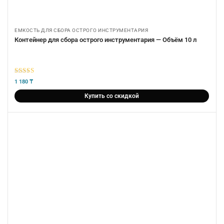
ЕМКОСТЬ ДЛЯ СБОРА ОСТРОГО ИНСТРУМЕНТАРИЯ
Контейнер для сбора острого инструментария — Объём 10 л
5
из 5
1 180
₸
Купить со скидкой