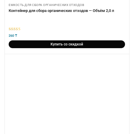
ЕМКОСТЬ ДЛЯ СБОРА ОРГАНИЧЕСКИХ ОТХОДОВ
Контейнер для сбора органических отходов — Объём 2,0 л
5
из 5
260
₸
Купить со скидкой