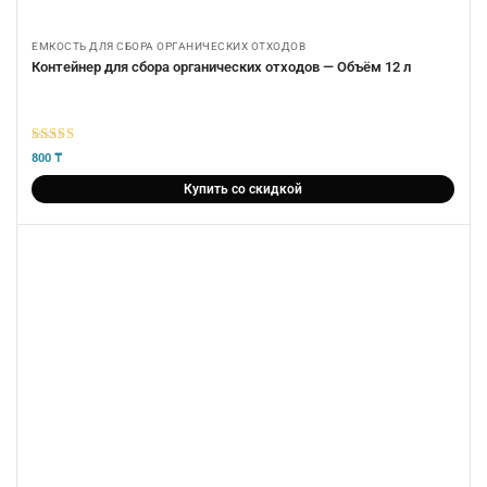
ЕМКОСТЬ ДЛЯ СБОРА ОРГАНИЧЕСКИХ ОТХОДОВ
Контейнер для сбора органических отходов — Объём 12 л
5
из 5
800
₸
Купить со скидкой