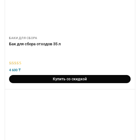
БАКИ ДЛЯ СБОРА
Бак для сбора отходов 35 л
5
из 5
4 600
₸
Купить со скидкой