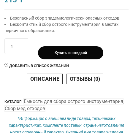
215
₸
Безопасный сбор эпидемиологически опасных отходов.
Бесконтактный сбор острого инструментария в местах
первичного образования.
Количество
товара
Купить со скидкой
Контейнер
для
ДОБАВИТЬ В СПИСОК ЖЕЛАНИЙ
сбора
острого
ОПИСАНИЕ
ОТЗЫВЫ (0)
инструментария
-
Объём
Емкость для сбора острого инструментария
КАТАЛОГ:
,
1,0
Сбор мед отходов
л
*Информация о внешнем виде товара, технических
характеристиках, комплекте поставки, стране изготовления
носит справочный характер. Внешний вид товара/изделия