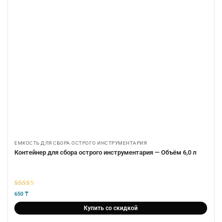
ЕМКОСТЬ ДЛЯ СБОРА ОСТРОГО ИНСТРУМЕНТАРИЯ
Контейнер для сбора острого инструментария — Объём 6,0 л
5
из 5
650
₸
Купить со скидкой