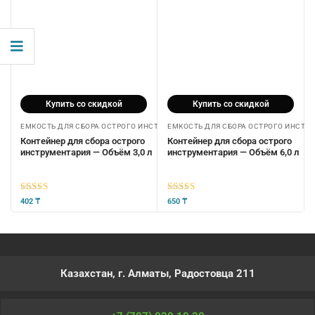
Купить со скидкой
Купить со скидкой
ЕМКОСТЬ ДЛЯ СБОРА ОСТРОГО ИНСТРУМЕНТАРИЯ
ЕМКОСТЬ ДЛЯ СБОРА ОСТРОГО ИНСТР
Контейнер для сбора острого
Контейнер для сбора острого
инструментария — Объём 3,0 л
инструментария — Объём 6,0 л
5
из 5
5
из 5
402
₸
650
₸
Казахстан, г. Алматы, Радостовца 211