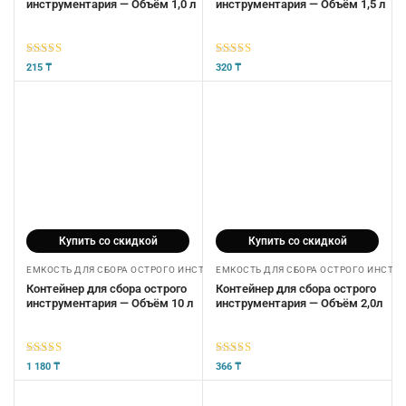
инструментария — Объём 1,0 л
инструментария — Объём 1,5 л
5
из 5
5
из 5
215
₸
320
₸
Купить со скидкой
Купить со скидкой
ЕМКОСТЬ ДЛЯ СБОРА ОСТРОГО ИНСТРУМЕНТАРИЯ
ЕМКОСТЬ ДЛЯ СБОРА ОСТРОГО ИНСТР
Контейнер для сбора острого
Контейнер для сбора острого
инструментария — Объём 10 л
инструментария — Объём 2,0л
5
из 5
5
из 5
1 180
₸
366
₸