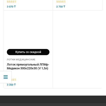
5
из 5
5
из 5
3 070
₸
2 750
₸
Купить со скидкой
ЛОТКИ МЕДИЦИНСКИЕ
Лоток прямоугольный ЛПМр-
Медикон 300х220х30 (V 1,5л)
5
из 5
3 350
₸