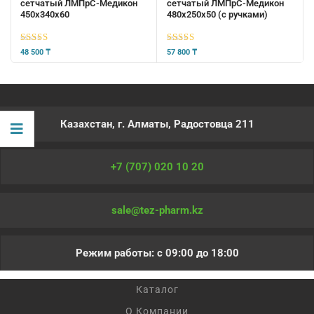
сетчатый ЛМПрС-Медикон
сетчатый ЛМПрС-Медикон
450х340х60
480х250х50 (с ручками)
5
из 5
5
из 5
48 500
₸
57 800
₸
Казахстан, г. Алматы, Радостовца 211
+7 (707) 020 10 20
sale@tez-pharm.kz
Режим работы: с 09:00 до 18:00
Каталог
О Компании