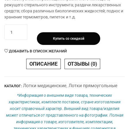
режущего стерильного инструмента; раздачи лекарственных
средств; сбора различных биологических жидкостей; поднос и
хранение термометров, пипеток и т.д.
Количество
товара
Купить со скидкой
Лоток
прямоугольный
ДОБАВИТЬ В СПИСОК ЖЕЛАНИЙ
ЛМПр-
Медикон
ОПИСАНИЕ
ОТЗЫВЫ (0)
400х300х45
(V
3,0л)
Лотки медицинские
Лотки прямоугольные
КАТАЛОГ:
,
*Информация о внешнем виде товара, технических
характеристиках, комплекте поставки, стране изготовления
носит справочный характер. Внешний вид товара/изделия
может отличаться от представленного на фотографии. Полная
информация о товаре, изготовителе, комплектации,
технических характеристиках и функциях содержится в