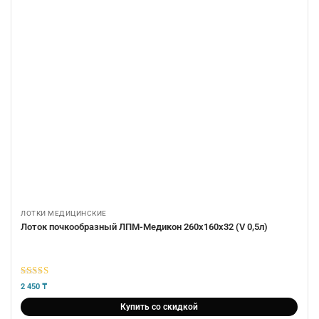
ЛОТКИ МЕДИЦИНСКИЕ
Лоток почкообразный ЛПМ-Медикон 260х160х32 (V 0,5л)
5
из 5
2 450
₸
Купить со скидкой