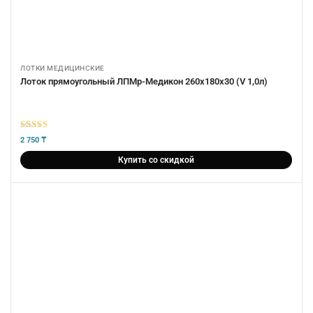
ЛОТКИ МЕДИЦИНСКИЕ
Лоток прямоугольный ЛПМр-Медикон 260х180х30 (V 1,0л)
5
из 5
2 750
₸
Купить со скидкой