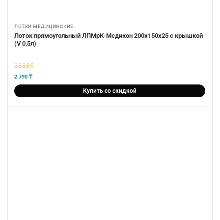
ЛОТКИ МЕДИЦИНСКИЕ
Лоток прямоугольный ЛПМрК-Медикон 200х150х25 с крышкой
(V 0,5л)
5
из 5
2 790
₸
Купить со скидкой