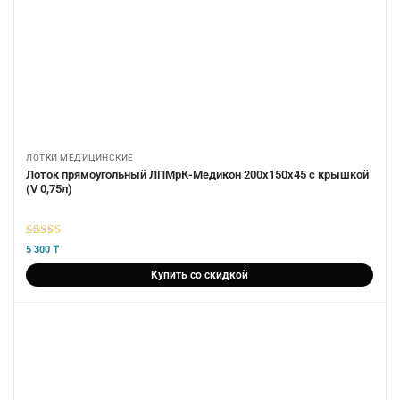
ЛОТКИ МЕДИЦИНСКИЕ
Лоток прямоугольный ЛПМрК-Медикон 200х150х45 с крышкой
(V 0,75л)
5
из 5
5 300
₸
Купить со скидкой