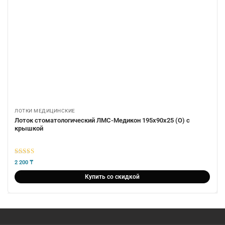
ЛОТКИ МЕДИЦИНСКИЕ
Лоток стоматологический ЛМС-Медикон 195х90х25 (О) с
крышкой
5
из 5
2 200
₸
Купить со скидкой