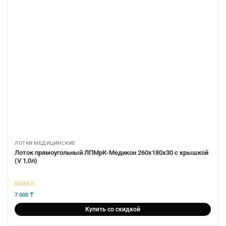
ЛОТКИ МЕДИЦИНСКИЕ
Лоток прямоугольный ЛПМрК-Медикон 260х180х30 с крышкой
(V 1,0л)
5
из 5
7 000
₸
Купить со скидкой