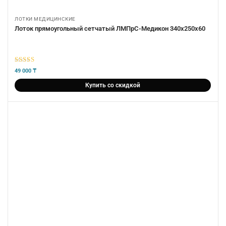
ЛОТКИ МЕДИЦИНСКИЕ
Лоток прямоугольный сетчатый ЛМПрС-Медикон 340х250х60
5
из 5
49 000
₸
Купить со скидкой