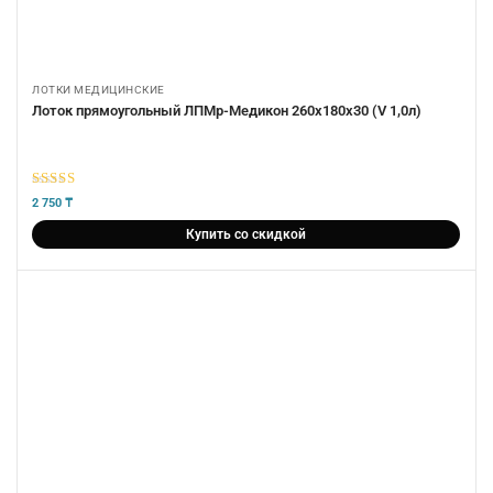
ЛОТКИ МЕДИЦИНСКИЕ
Лоток прямоугольный ЛПМр-Медикон 260х180х30 (V 1,0л)
5
из 5
2 750
₸
Купить со скидкой