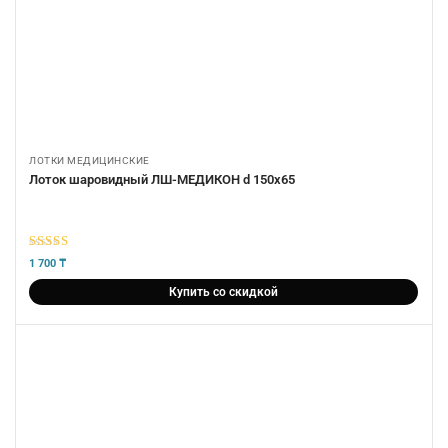
ЛОТКИ МЕДИЦИНСКИЕ
Лоток шаровидный ЛШ-МЕДИКОН d 150х65
5
из 5
1 700
₸
Купить со скидкой