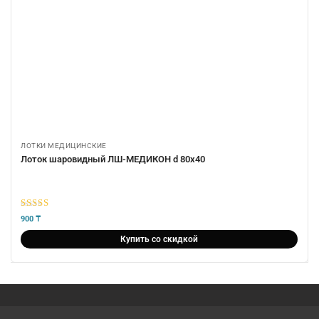
ЛОТКИ МЕДИЦИНСКИЕ
Лоток шаровидный ЛШ-МЕДИКОН d 80х40
5
из 5
900
₸
Купить со скидкой