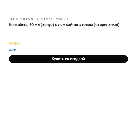
КОНТЕЙНЕРА ДЛЯ БИО МАТЕРИАЛОВ
Контейнер 30 мл (конус) с ложкой-шпателем (стерильный)
5
из 5
47
₸
Купить со скидкой