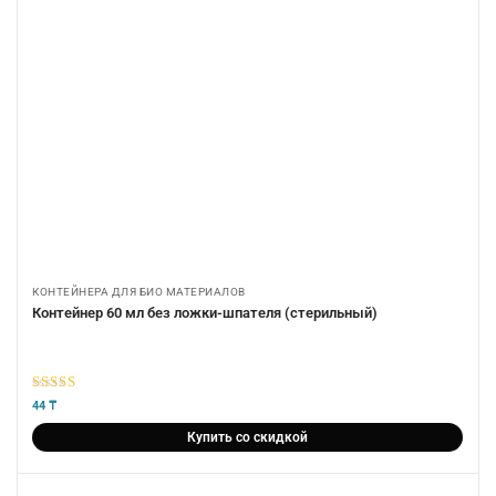
КОНТЕЙНЕРА ДЛЯ БИО МАТЕРИАЛОВ
Контейнер 60 мл без ложки-шпателя (стерильный)
5
из 5
44
₸
Купить со скидкой