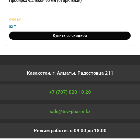
Пробирка Фалькон 50 мл (стерильная)
5
из 5
82
₸
Купить со скидкой
Казахстан, г. Алматы, Радостовца 211
+7 (707) 020 10 20
sale@tez-pharm.kz
Режим работы: с 09:00 до 18:00