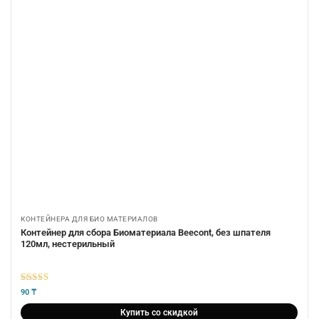
КОНТЕЙНЕРА ДЛЯ БИО МАТЕРИАЛОВ
Контейнер для сбора Биоматериала Beecont, без шпателя
120мл, нестерильный
5
из 5
90
₸
Купить со скидкой