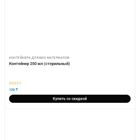
КОНТЕЙНЕРА ДЛЯ БИО МАТЕРИАЛОВ
Контейнер 250 мл (стерильный)
5
из 5
120
₸
Купить со скидкой