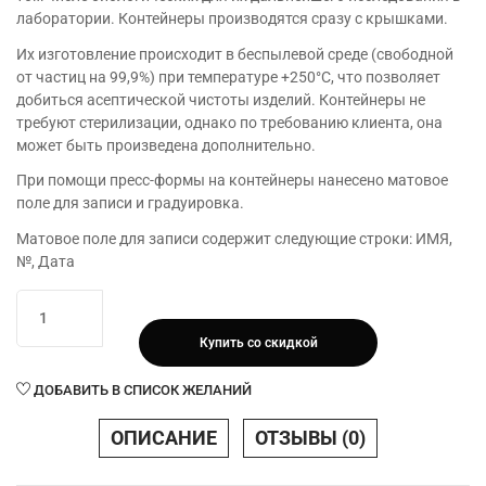
лаборатории. Контейнеры производятся сразу с крышками.
Их изготовление происходит в беспылевой среде (свободной
от частиц на 99,9%) при температуре +250°С, что позволяет
добиться асептической чистоты изделий. Контейнеры не
требуют стерилизации, однако по требованию клиента, она
может быть произведена дополнительно.
При помощи пресс-формы на контейнеры нанесено матовое
поле для записи и градуировка.
Матовое поле для записи содержит следующие строки: ИМЯ,
№, Дата
Количество
товара
Купить со скидкой
Контейнер
60
ДОБАВИТЬ В СПИСОК ЖЕЛАНИЙ
мл
с
ОПИСАНИЕ
ОТЗЫВЫ (0)
ложкой-
шпателем