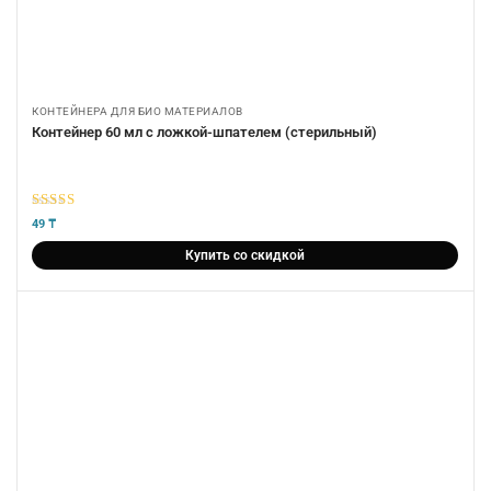
КОНТЕЙНЕРА ДЛЯ БИО МАТЕРИАЛОВ
Контейнер 60 мл с ложкой-шпателем (стерильный)
5
из 5
49
₸
Купить со скидкой