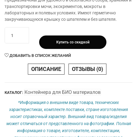
Предназначены для удобного и безопасного сбора, хранения и
транспортировки мочи, экскрементов, мокроты в
лабораторных и полевых условиях. Имеют герметично
закручивающуюся крышку со шпателем и без шпателя.
Количество
товара
Купить со скидкой
Контейнер
для
ДОБАВИТЬ В СПИСОК ЖЕЛАНИЙ
сбора
Биоматериала
ОПИСАНИЕ
ОТЗЫВЫ (0)
Beecont,
без
шпателя
Контейнера для БИО материалов
КАТАЛОГ:
120мл,
нестерильный
*Информация о внешнем виде товара, технических
характеристиках, комплекте поставки, стране изготовления
носит справочный характер. Внешний вид товара/изделия
может отличаться от представленного на фотографии. Полная
информация о товаре, изготовителе, комплектации,