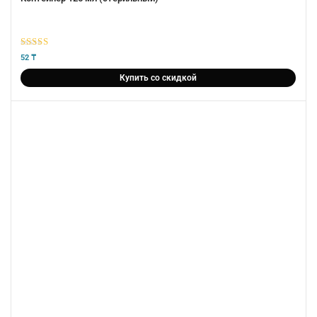
5
из 5
52
₸
Купить со скидкой