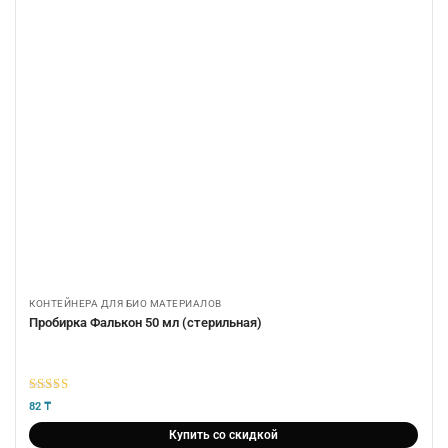
КОНТЕЙНЕРА ДЛЯ БИО МАТЕРИАЛОВ
Пробирка Фалькон 50 мл (стерильная)
5
из 5
82
₸
Купить со скидкой