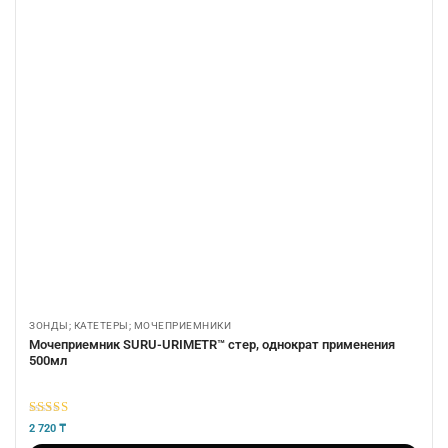
ЗОНДЫ; КАТЕТЕРЫ; МОЧЕПРИЕМНИКИ
Мочеприемник SURU-URIMETR™ стер, однократ применения
500мл
5
из 5
2 720
₸