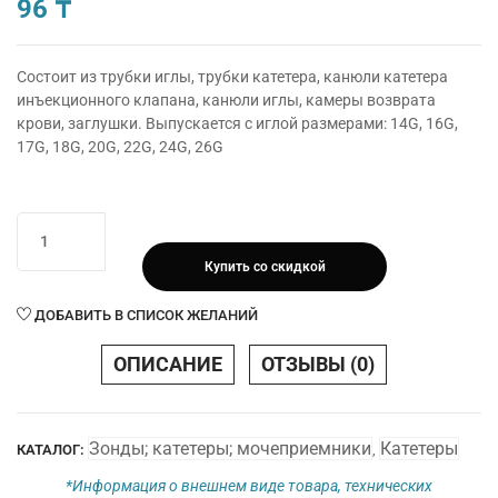
96
₸
Состоит из трубки иглы, трубки катетера, канюли катетера
инъекционного клапана, канюли иглы, камеры возврата
крови, заглушки. Выпускается с иглой размерами: 14G, 16G,
17G, 18G, 20G, 22G, 24G, 26G
Количество
товара
Купить со скидкой
Катетер/
канюля
ДОБАВИТЬ В СПИСОК ЖЕЛАНИЙ
внутривенный
периферический
ОПИСАНИЕ
ОТЗЫВЫ (0)
Bioflokage
Budget
р.17G
Зонды; катетеры; мочеприемники
Катетеры
КАТАЛОГ:
,
c
инъекционным
*Информация о внешнем виде товара, технических