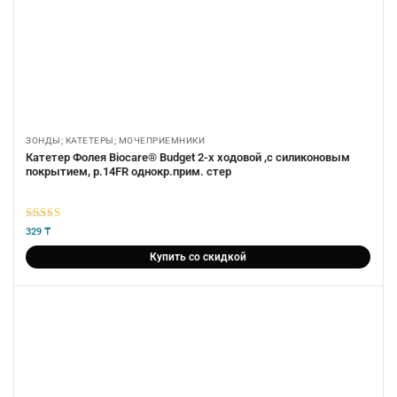
ЗОНДЫ; КАТЕТЕРЫ; МОЧЕПРИЕМНИКИ
Катетер Фолея Biocare® Budget 2-х ходовой ,с силиконовым
покрытием, р.14FR однокр.прим. стер
5
из 5
329
₸
Купить со скидкой