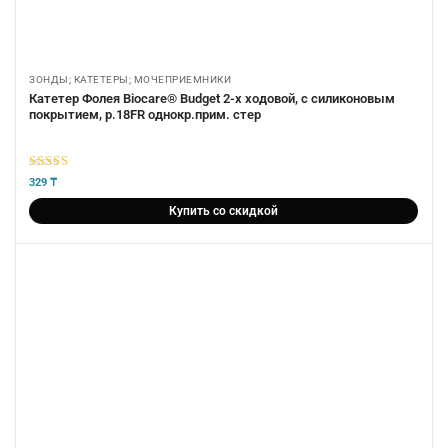
ЗОНДЫ; КАТЕТЕРЫ; МОЧЕПРИЕМНИКИ
Катетер Фолея Biocare® Budget 2-х ходовой, с силиконовым
покрытием, р.18FR однокр.прим. стер
5
из 5
329
₸
Купить со скидкой