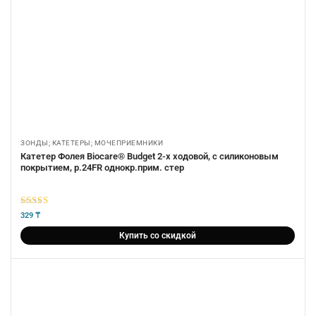
ЗОНДЫ; КАТЕТЕРЫ; МОЧЕПРИЕМНИКИ
Катетер Фолея Biocare® Budget 2-х ходовой, с силиконовым
покрытием, р.24FR однокр.прим. стер
5
из 5
329
₸
Купить со скидкой