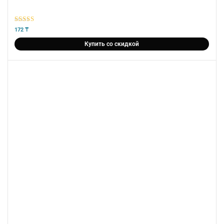
5
из 5
172
₸
Купить со скидкой