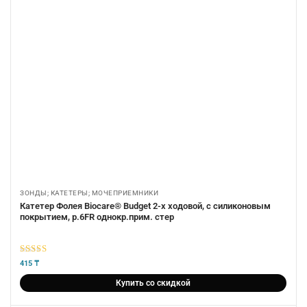
ЗОНДЫ; КАТЕТЕРЫ; МОЧЕПРИЕМНИКИ
Катетер Фолея Biocare® Budget 2-х ходовой, с силиконовым
покрытием, р.6FR однокр.прим. стер
5
из 5
415
₸
Купить со скидкой