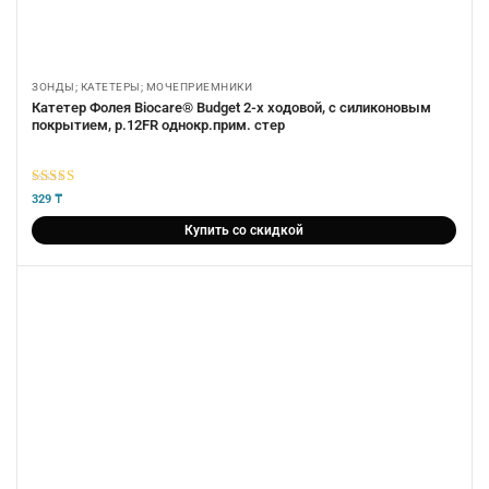
ЗОНДЫ; КАТЕТЕРЫ; МОЧЕПРИЕМНИКИ
Катетер Фолея Biocare® Budget 2-х ходовой, с силиконовым
покрытием, р.12FR однокр.прим. стер
5
из 5
329
₸
Купить со скидкой