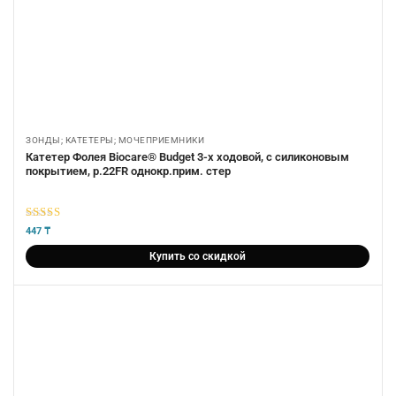
ЗОНДЫ; КАТЕТЕРЫ; МОЧЕПРИЕМНИКИ
Катетер Фолея Biocare® Budget 3-х ходовой, с силиконовым
покрытием, р.22FR однокр.прим. стер
5
из 5
447
₸
Купить со скидкой