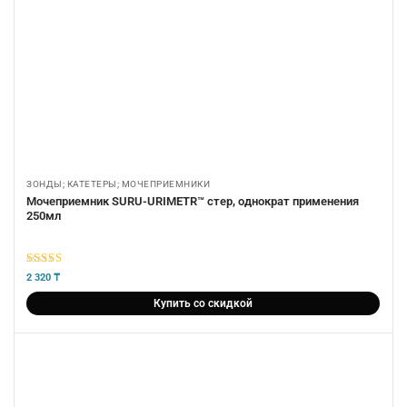
ЗОНДЫ; КАТЕТЕРЫ; МОЧЕПРИЕМНИКИ
Мочеприемник SURU-URIMETR™ стер, однократ применения
250мл
5
из 5
2 320
₸
Купить со скидкой