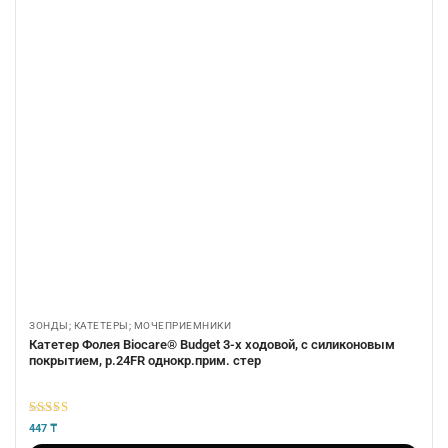
ЗОНДЫ; КАТЕТЕРЫ; МОЧЕПРИЕМНИКИ
Катетер Фолея Biocare® Budget 3-х ходовой, с силиконовым
покрытием, р.24FR однокр.прим. стер
5
из 5
447
₸