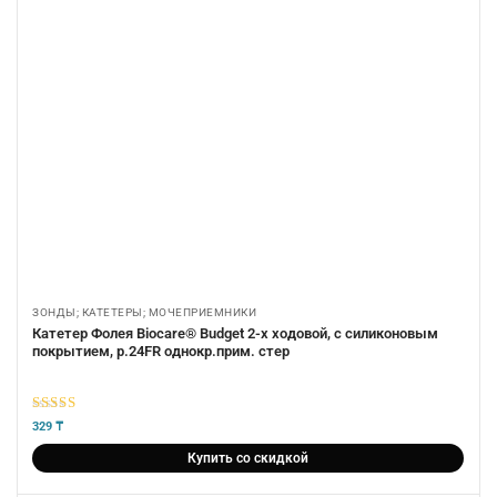
ЗОНДЫ; КАТЕТЕРЫ; МОЧЕПРИЕМНИКИ
Катетер Фолея Biocare® Budget 2-х ходовой, с силиконовым
покрытием, р.24FR однокр.прим. стер
5
из 5
329
₸
Купить со скидкой