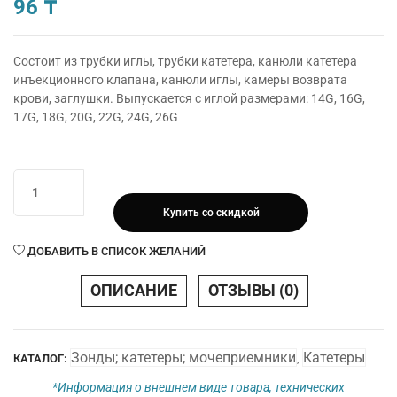
96
₸
Состоит из трубки иглы, трубки катетера, канюли катетера
инъекционного клапана, канюли иглы, камеры возврата
крови, заглушки. Выпускается с иглой размерами: 14G, 16G,
17G, 18G, 20G, 22G, 24G, 26G
Количество
товара
Купить со скидкой
Катетер/
канюля
ДОБАВИТЬ В СПИСОК ЖЕЛАНИЙ
внутривенный
периферический
ОПИСАНИЕ
ОТЗЫВЫ (0)
Bioflokage
Budget
р.16G
Зонды; катетеры; мочеприемники
Катетеры
КАТАЛОГ:
,
c
инъекционным
*Информация о внешнем виде товара, технических