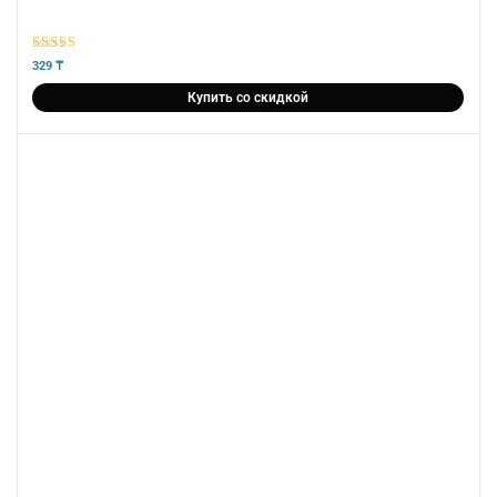
5
из 5
329
₸
Купить со скидкой