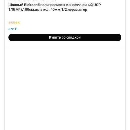
Шовный Biokeen®полипропилен монофил.синий,USP
1/0(М4),100см,игла кол.40мм,1/2,нерас.стер
5
из 5
672
₸
Купить со скидкой