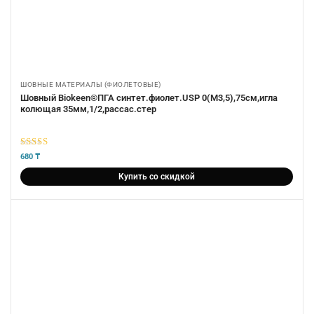
ШОВНЫЕ МАТЕРИАЛЫ (ФИОЛЕТОВЫЕ)
Шовный Biokeen®ПГА синтет.фиолет.USP 0(М3,5),75см,игла
колющая 35мм,1/2,рассас.стер
5
из 5
680
₸
Купить со скидкой