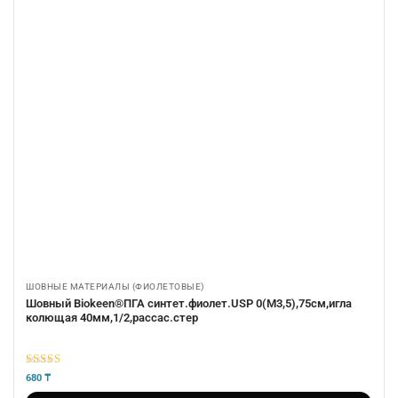
ШОВНЫЕ МАТЕРИАЛЫ (ФИОЛЕТОВЫЕ)
Шовный Biokeen®ПГА синтет.фиолет.USP 0(М3,5),75см,игла
колющая 40мм,1/2,рассас.стер
5
из 5
680
₸