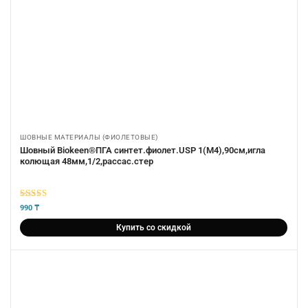
ШОВНЫЕ МАТЕРИАЛЫ (ФИОЛЕТОВЫЕ)
Шовный Biokeen®ПГА синтет.фиолет.USP 1(М4),90см,игла
колющая 48мм,1/2,рассас.стер
5
из 5
990
₸
Купить со скидкой