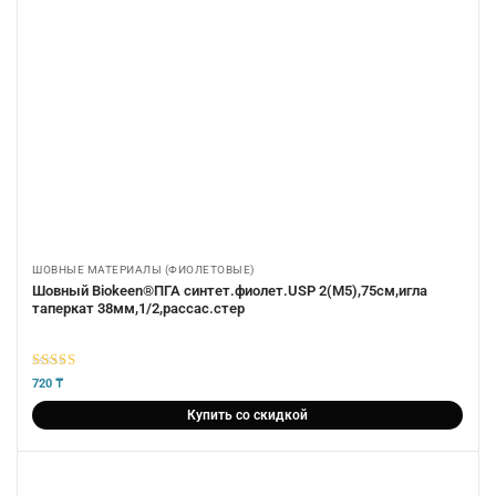
ШОВНЫЕ МАТЕРИАЛЫ (ФИОЛЕТОВЫЕ)
Шовный Biokeen®ПГА синтет.фиолет.USP 2(М5),75см,игла
таперкат 38мм,1/2,рассас.стер
5
из 5
720
₸
Купить со скидкой