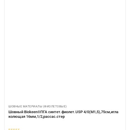
ШОВНЫЕ МАТЕРИАЛЫ (ФИОЛЕТОВЫЕ)
Шовный Biokeen®ПГА синтет.фиолет.USP 4/0(М1,5),75см,игла
колющая 16мм,1/2,рассас.стер