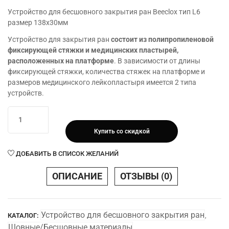
Устройство для бесшовного закрытия ран Beeclox тип L6
размер 138х30мм
Устройство для закрытия ран
состоит из полипропиленовой
фиксирующей стяжки и медицинских пластырей,
расположенных на платформе
. В зависимости от длины
фиксирующей стяжки, количества стяжек на платформе и
размеров медицинского лейкопластыря имеется 2 типа
устройств.
Количество
товара
Купить со скидкой
Устройство
для
ДОБАВИТЬ В СПИСОК ЖЕЛАНИЙ
бесшовного
закрытия
ОПИСАНИЕ
ОТЗЫВЫ (0)
ран
Beeclox
тип
Устройство для бесшовного закрытия ран
КАТАЛОГ:
,
L6
Шовные/Бесшовные материалы