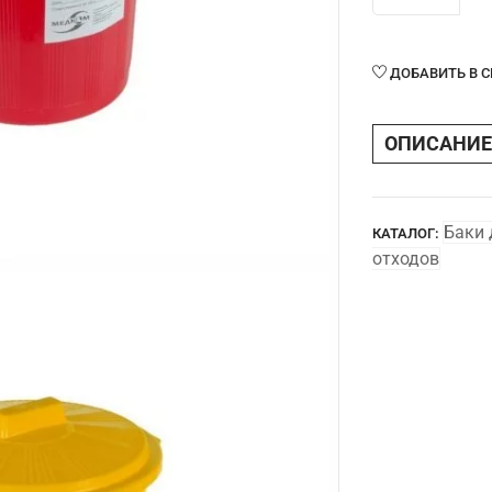
Бак
для
сбора
ДОБАВИТЬ В 
отходов
35
ОПИСАНИЕ
л
Баки 
КАТАЛОГ:
отходов