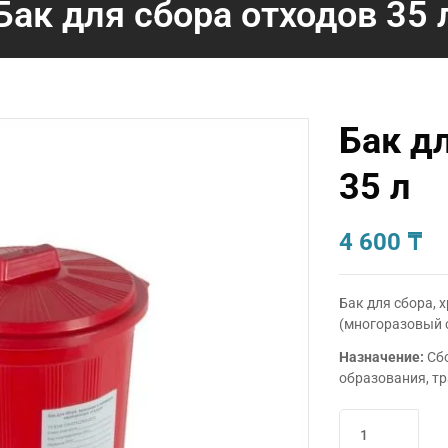
Бак для сбора отходов 35 
Бак д
35 л
4 600
₸
Бак для сбора, 
(многоразовый 
Назначение:
Сбо
образования, тр
Количество
товара