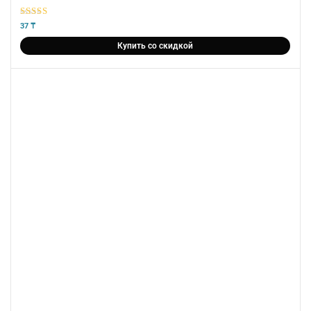
5
из 5
37
₸
Купить со скидкой