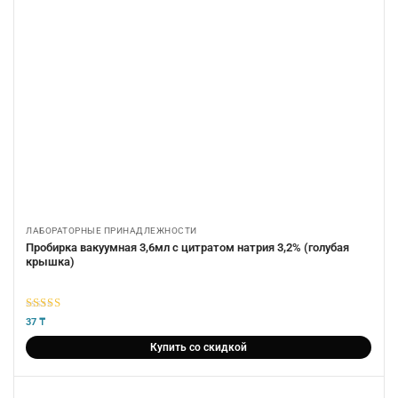
ЛАБОРАТОРНЫЕ ПРИНАДЛЕЖНОСТИ
Пробирка вакуумная 3,6мл с цитратом натрия 3,2% (голубая
крышка)
5
из 5
37
₸
Купить со скидкой