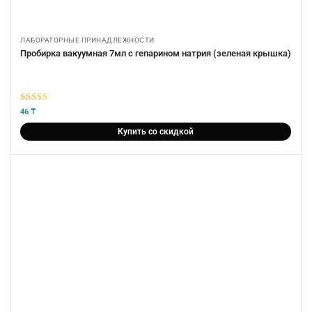
ЛАБОРАТОРНЫЕ ПРИНАДЛЕЖНОСТИ
Пробирка вакуумная 7мл с гепарином натрия (зеленая крышка)
5
из 5
46
₸
Купить со скидкой