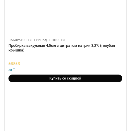
ЛАБОРАТОРНЫЕ ПРИНАДЛЕЖНОСТИ
Пробирка вакуумная 4,5мл с цитратом натрия 3,2% (голубая
крышка)
5
из 5
38
₸
Купить со скидкой