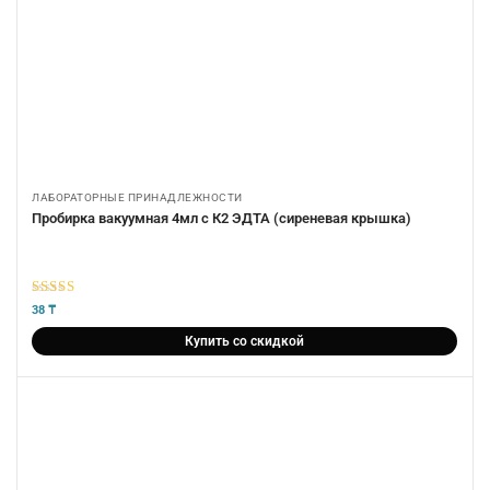
ЛАБОРАТОРНЫЕ ПРИНАДЛЕЖНОСТИ
Пробирка вакуумная 4мл с К2 ЭДТА (сиреневая крышка)
5
из 5
38
₸
Купить со скидкой