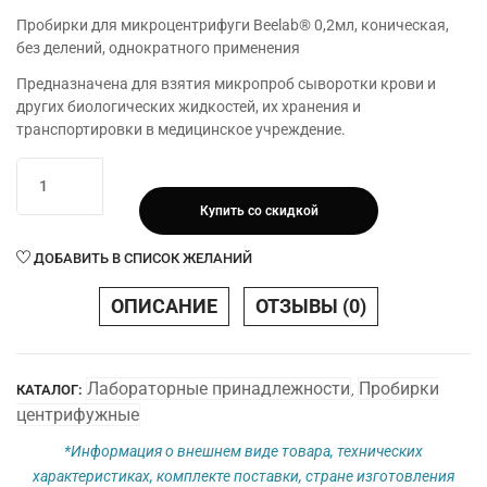
Пробирки для микроцентрифуги Beelab® 0,2мл, коническая,
без делений, однократного применения
Предназначена для взятия микропроб сыворотки крови и
других биологических жидкостей, их хранения и
транспортировки в медицинское учреждение.
Количество
товара
Купить со скидкой
Пробирки
для
ДОБАВИТЬ В СПИСОК ЖЕЛАНИЙ
микроцентрифуги
0,2мл,
ОПИСАНИЕ
ОТЗЫВЫ (0)
коническая,
без
делений,
Лабораторные принадлежности
Пробирки
КАТАЛОГ:
,
одн
центрифужные
применения
*Информация о внешнем виде товара, технических
характеристиках, комплекте поставки, стране изготовления