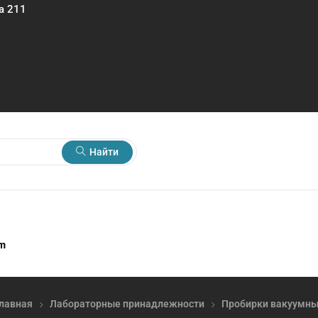
а 211
Найти
rm
лавная
Лабораторные принадлежности
Пробирки вакуумн