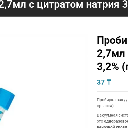
2,7мл с цитратом натрия 3
Проби
2,7мл
3,2% 
37
₸
Пробирка вакуум
крышка)
Вакуумная систе
это
одноразовое
венозной крови