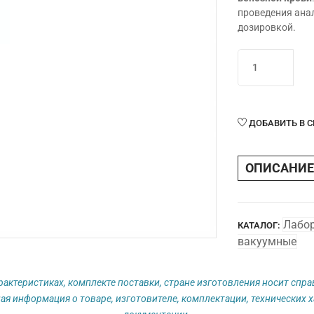
проведения анал
дозировкой.
Количество
товара
Пробирка
вакуумная
2,7мл
ДОБАВИТЬ В 
с
цитратом
ОПИСАНИЕ
натрия
3,2%
(голубая
крышка)
Лабо
КАТАЛОГ:
вакуумные
рактеристиках, комплекте поставки, стране изготовления носит спр
ая информация о товаре, изготовителе, комплектации, технических х