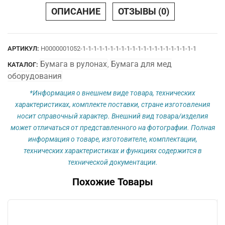
25
ОПИСАНИЕ
ОТЗЫВЫ (0)
х
12
вн.
АРТИКУЛ:
Н0000001052-1-1-1-1-1-1-1-1-1-1-1-1-1-1-1-1-1-1-1-1-1
Бумага в рулонах
Бумага для мед
КАТАЛОГ:
,
оборудования
*Информация о внешнем виде товара, технических
характеристиках, комплекте поставки, стране изготовления
носит справочный характер. Внешний вид товара/изделия
может отличаться от представленного на фотографии. Полная
информация о товаре, изготовителе, комплектации,
технических характеристиках и функциях содержится в
технической документации.
Похожие Товары