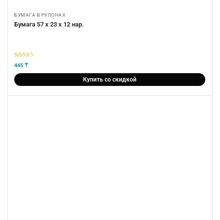
БУМАГА В РУЛОНАХ
Бумага 57 х 23 х 12 нар.
5
из 5
445
₸
Купить со скидкой