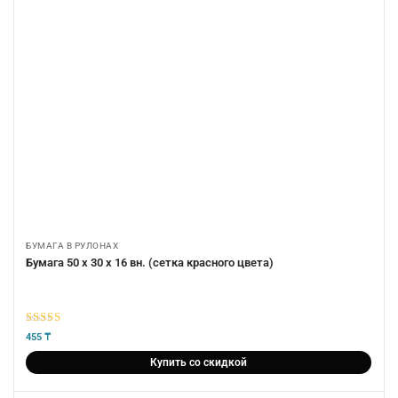
БУМАГА В РУЛОНАХ
Бумага 50 х 30 х 16 вн. (сетка красного цвета)
5
из 5
455
₸
Купить со скидкой