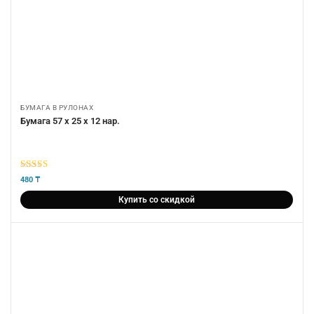
БУМАГА В РУЛОНАХ
Бумага 57 х 25 х 12 нар.
5
из 5
480
₸
Купить со скидкой