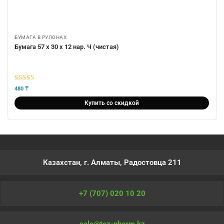
БУМАГА В РУЛОНАХ
Бумага 57 х 30 х 12 нар. Ч (чистая)
5
из 5
480
₸
Купить со скидкой
Казахстан, г. Алматы, Радостовца 211
+7 (707) 020 10 20