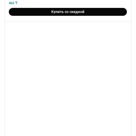
5
из 5
465
₸
Купить со скидкой