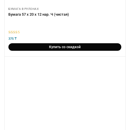
БУМАГА В РУЛОНАХ
Бумага 57 х 20 х 12 нар. Ч (чистая)
5
из 5
375
₸
Купить со скидкой