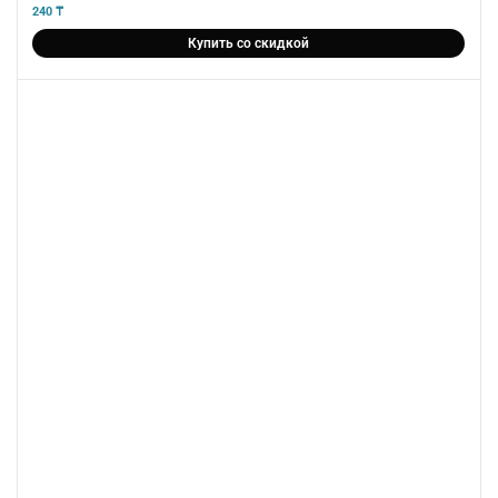
5
из 5
240
₸
Купить со скидкой