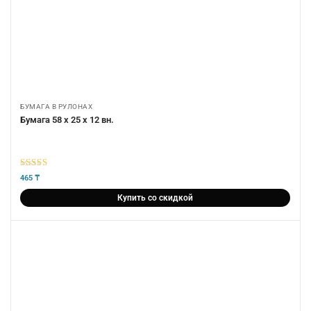
БУМАГА В РУЛОНАХ
Бумага 58 х 25 х 12 вн.
5
из 5
465
₸
Купить со скидкой