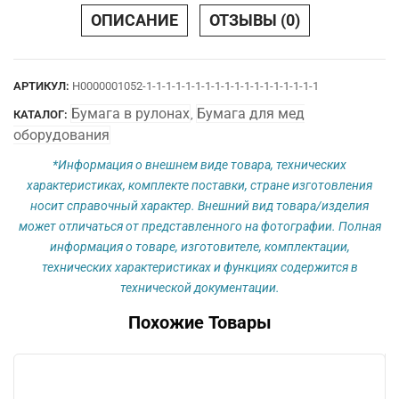
15
ОПИСАНИЕ
ОТЗЫВЫ (0)
х
12
вн.
АРТИКУЛ:
Н0000001052-1-1-1-1-1-1-1-1-1-1-1-1-1-1-1-1-1-1
Ч.
Бумага в рулонах
Бумага для мед
КАТАЛОГ:
,
оборудования
*Информация о внешнем виде товара, технических
характеристиках, комплекте поставки, стране изготовления
носит справочный характер. Внешний вид товара/изделия
может отличаться от представленного на фотографии. Полная
информация о товаре, изготовителе, комплектации,
технических характеристиках и функциях содержится в
технической документации.
Похожие Товары