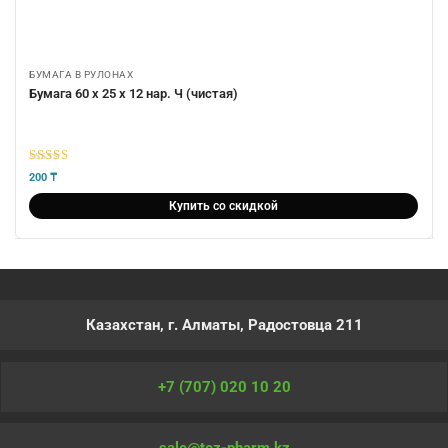
БУМАГА В РУЛОНАХ
Бумага 60 х 25 х 12 нар. Ч (чистая)
5
из 5
200
₸
Купить со скидкой
Казахстан, г. Алматы, Радостовца 211
+7 (707) 020 10 20