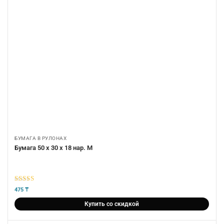
БУМАГА В РУЛОНАХ
Бумага 50 х 30 х 18 нар. М
5
из 5
475
₸
Купить со скидкой