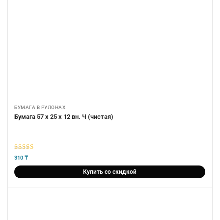
БУМАГА В РУЛОНАХ
Бумага 57 х 25 х 12 вн. Ч (чистая)
5
из 5
310
₸
Купить со скидкой