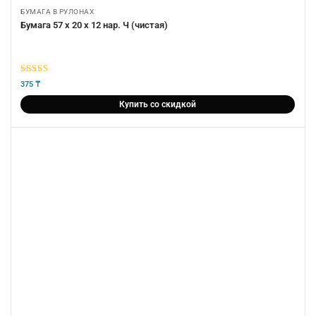
БУМАГА В РУЛОНАХ
Бумага 57 х 20 х 12 нар. Ч (чистая)
5
из 5
375
₸
Купить со скидкой