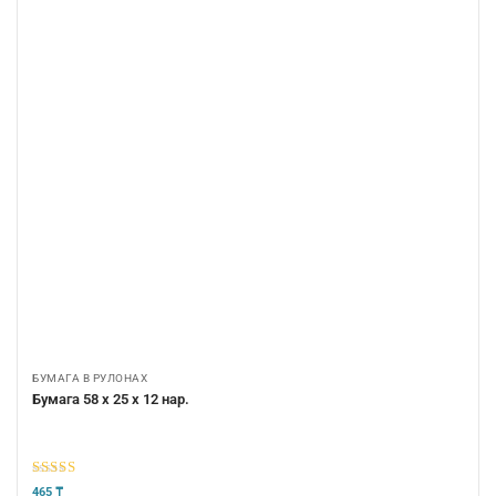
БУМАГА В РУЛОНАХ
Бумага 58 х 25 х 12 нар.
5
из 5
465
₸