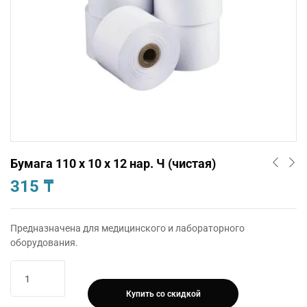
Бумага 110 х 10 х 12 нар. Ч (чистая)
315
₸
Предназначена для медицинского и лабораторного
оборудования.
Количество
товара
Купить со скидкой
Бумага