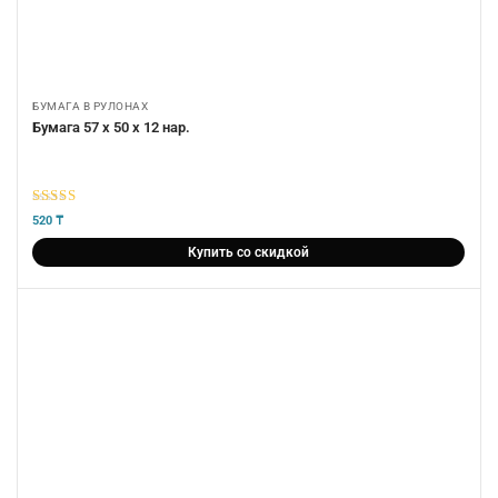
БУМАГА В РУЛОНАХ
Бумага 57 х 50 х 12 нар.
5
из 5
520
₸
Купить со скидкой