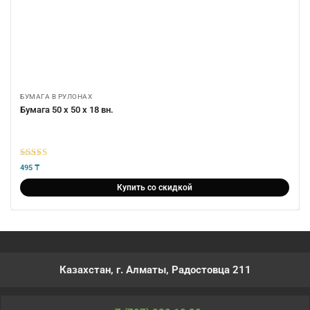
БУМАГА В РУЛОНАХ
Бумага 50 х 50 х 18 вн.
5
из 5
495
₸
Купить со скидкой
Казахстан, г. Алматы, Радостовца 211