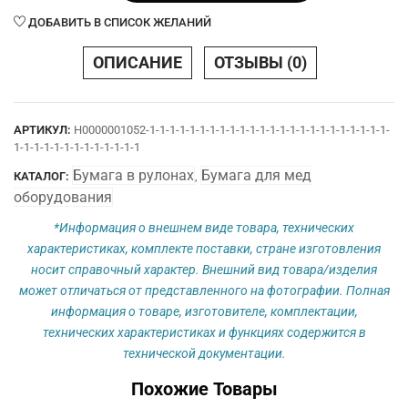
110
ДОБАВИТЬ В СПИСОК ЖЕЛАНИЙ
х
10
ОПИСАНИЕ
ОТЗЫВЫ (0)
х
12
нар.
АРТИКУЛ:
Н0000001052-1-1-1-1-1-1-1-1-1-1-1-1-1-1-1-1-1-1-1-1-1-1-1-1-
Ч
1-1-1-1-1-1-1-1-1-1-1-1-1
(чистая)
Бумага в рулонах
Бумага для мед
КАТАЛОГ:
,
оборудования
*Информация о внешнем виде товара, технических
характеристиках, комплекте поставки, стране изготовления
носит справочный характер. Внешний вид товара/изделия
может отличаться от представленного на фотографии. Полная
информация о товаре, изготовителе, комплектации,
технических характеристиках и функциях содержится в
технической документации.
Похожие Товары