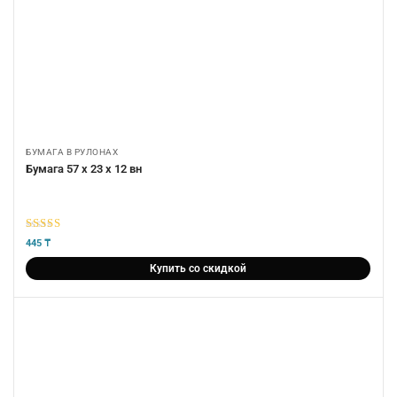
БУМАГА В РУЛОНАХ
Бумага 57 х 23 х 12 вн
5
из 5
445
₸
Купить со скидкой