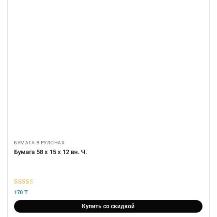
БУМАГА В РУЛОНАХ
Бумага 58 х 15 х 12 вн. Ч.
5
из 5
170
₸
Купить со скидкой