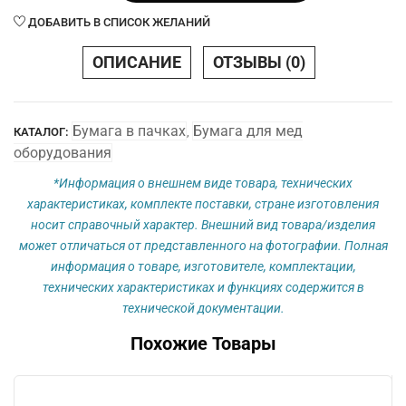
152
ДОБАВИТЬ В СПИСОК ЖЕЛАНИЙ
х
90
ОПИСАНИЕ
ОТЗЫВЫ (0)
х
160
код
Бумага в пачках
Бумага для мед
КАТАЛОГ:
,
бумаги
оборудования
4305
AAO
*Информация о внешнем виде товара, технических
характеристиках, комплекте поставки, стране изготовления
носит справочный характер. Внешний вид товара/изделия
может отличаться от представленного на фотографии. Полная
информация о товаре, изготовителе, комплектации,
технических характеристиках и функциях содержится в
технической документации.
Похожие Товары