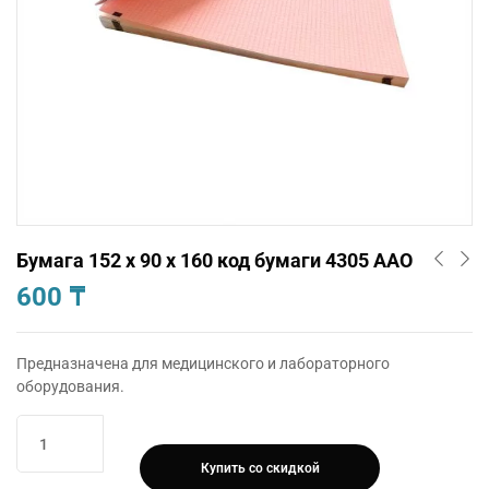
Бумага 152 х 90 х 160 код бумаги 4305 AAO
600
₸
Предназначена для медицинского и лабораторного
оборудования.
Количество
товара
Купить со скидкой
Бумага