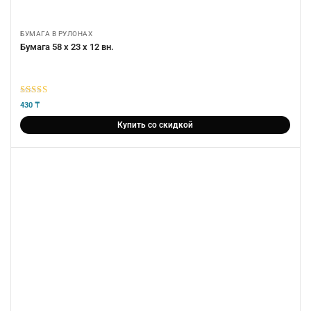
БУМАГА В РУЛОНАХ
Бумага 58 х 23 х 12 вн.
5
из 5
430
₸
Купить со скидкой