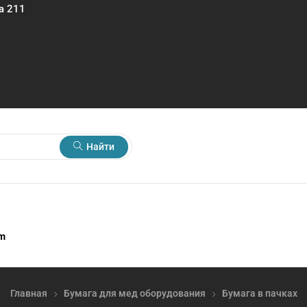
а 211
Найти
rm
Главная
Бумага для мед оборудования
Бумага в пачках