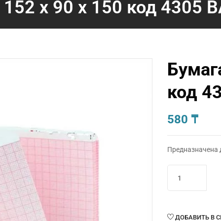
 152 х 90 х 150 код 4305 
Бумага
код 4
580
₸
Предназначена 
Количество
товара
Бумага
152
х
ДОБАВИТЬ В 