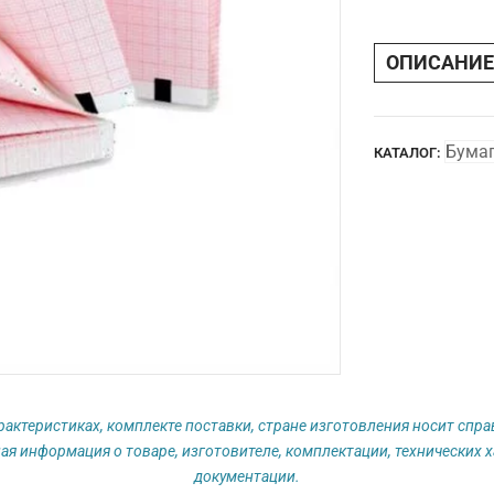
90
х
ОПИСАНИЕ
150
код
4305
BAO.DAO
Бумаг
КАТАЛОГ:
рактеристиках, комплекте поставки, стране изготовления носит спр
ая информация о товаре, изготовителе, комплектации, технических х
документации.