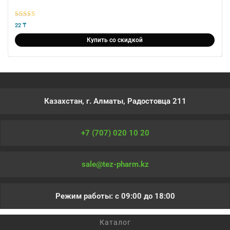
5
из 5
22
₸
Купить со скидкой
Казахстан, г. Алматы, Радостовца 211
+7 (707) 020 10 20
sale@tez-pharm.kz
Режим работы: с 09:00 до 18:00
Каталог