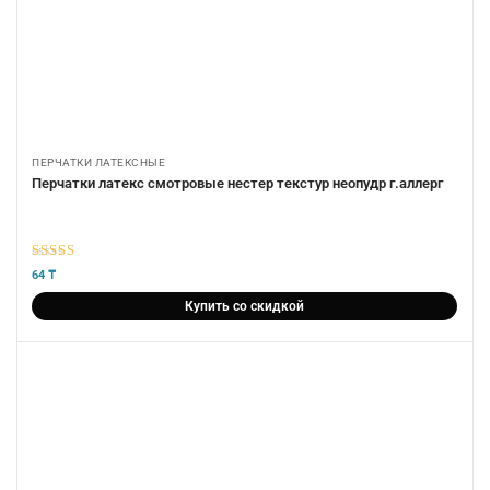
ПЕРЧАТКИ ЛАТЕКСНЫЕ
Перчатки латекс смотровые нестер текстур неопудр г.аллерг
5
из 5
64
₸
Купить со скидкой