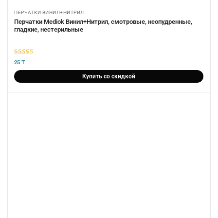
ПЕРЧАТКИ ВИНИЛ+НИТРИЛ
Перчатки Mediok Винил+Нитрил, смотровые, неопудренные,
гладкие, нестерильные
5
из 5
25
₸
Купить со скидкой