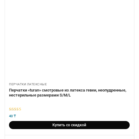
ПЕРЧАТКИ ЛАТЕКСНЫЕ
Перчатки «turan» смотровые из латекса гевеи, неопудренные,
нестерильные размерами S/М/L
5
из 5
40
₸
Купить со скидкой