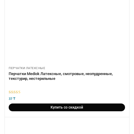
ПЕРЧАТКИ ЛАТЕКСНЫЕ
Перчатки Mediok Латексные, смотровые, неопудренные,
текстурир, нестерильные
5
из 5
37
₸
Купить со скидкой