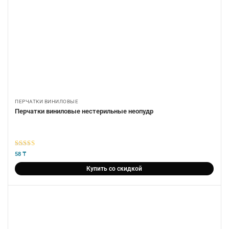
ПЕРЧАТКИ ВИНИЛОВЫЕ
Перчатки виниловые нестерильные неопудр
5
из 5
58
₸
Купить со скидкой