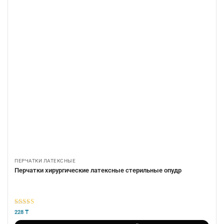
ПЕРЧАТКИ ЛАТЕКСНЫЕ
Перчатки хирургические латексные стерильные опудр
5
из 5
228
₸