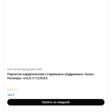
ПЕРЧАТКИ МЕДИЦИНСКИЕ
Перчатки хирургические стерильные опудренные «turan».
Размеры: 6/6,5/7/7,5/8/8,5
5
из 5
165
₸
Купить со скидкой