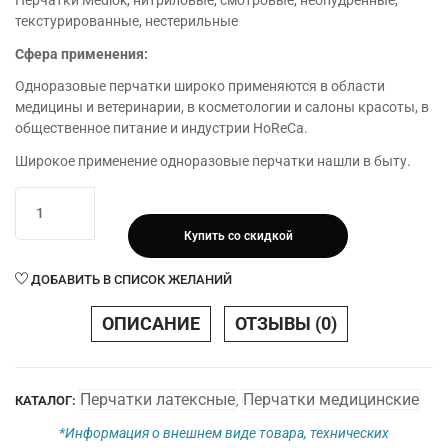
Перчатки Mediok, нитриловые, смотровые, неопудренные,
текстурированные, нестерильные
Сфера применения:
Одноразовые перчатки широко применяются в области
медицины и ветеринарии, в косметологии и салоны красоты, в
общественное питание и индустрии HoReCa.
Широкое применение одноразовые перчатки нашли в быту.
Количество
товара
Купить со скидкой
Перчатки
Mediok
ДОБАВИТЬ В СПИСОК ЖЕЛАНИЙ
Латексные,
смотровые,
ОПИСАНИЕ
ОТЗЫВЫ (0)
неопудренные,
текстурир,
нестерильные
Перчатки латексные
Перчатки медицинские
КАТАЛОГ:
,
*Информация о внешнем виде товара, технических