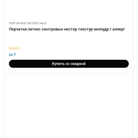
ПЕРЧАТКИ ЛАТЕКСНЫЕ
Перчатки латекс смотровые нестер текстур неопудр г.аллерг
5
из 5
64
₸
Купить со скидкой