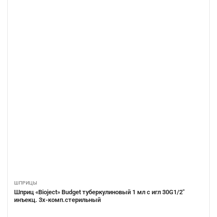
ШПРИЦЫ
Шприц «Bioject» Budget туберкулиновый 1 мл с игл 30G1/2″
инъекц. 3х-комп.стерильный