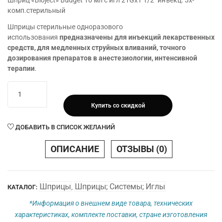
Шприц «Bioject» Budget 10 мл с игл 21Gх1 1/2″ инъекц. 3х-
комп.стерильный
Шприцы стерильные одноразового
использования
предназначены для инъекций лекарственных
средств, для медленных струйных вливаний, точного
дозирования препаратов в анестезиологии, интенсивной
терапии
.
Количество
товара
Купить со скидкой
Шприц
"Bioject"
ДОБАВИТЬ В СПИСОК ЖЕЛАНИЙ
Budget
10
ОПИСАНИЕ
ОТЗЫВЫ (0)
мл
с
игл
Шприцы
Шприцы; Системы; Иглы
КАТАЛОГ:
,
21Gх1
1/2"
*Информация о внешнем виде товара, технических
инъекц.
характеристиках, комплекте поставки, стране изготовления