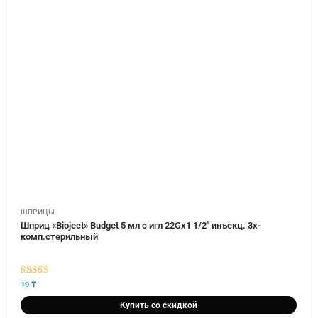
ШПРИЦЫ
Шприц «Bioject» Budget 5 мл с игл 22Gх1 1/2″ инъекц. 3х-
комп.стерильный
5
из 5
19
₸
Купить со скидкой