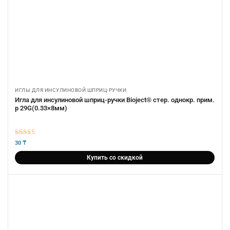
ИГЛЫ ДЛЯ ИНСУЛИНОВОЙ ШПРИЦ-РУЧКИ
Игла для инсулиновой шприц-ручки Bioject® стер. однокр. прим.
р 29G(0.33×8мм)
5
из 5
30
₸
Купить со скидкой