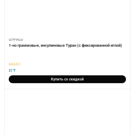
ШПРИЦЫ
1-но граммовые, инсулиновые Туран (с фиксированной иглой)
5
из 5
27
₸
Купить со скидкой