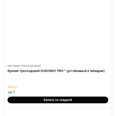
КРАНИКИ ТРЕХХОДОВЫЕ
Краник трехходовой SURUWAY PRO™ (устойчивый к липидам)
5
из 5
350
₸
Купить со скидкой