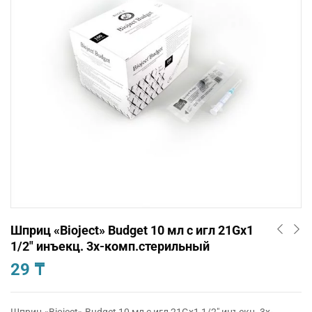
Шприц «Bioject» Budget 10 мл с игл 21Gх1
1/2″ инъекц. 3х-комп.стерильный
29
₸