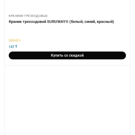
КРАНИКИ ТРЕХХОДОВЫЕ
Краник трехходовой SURUWAY® (белый, синий, красный)
5
из 5
147
₸
Купить со скидкой