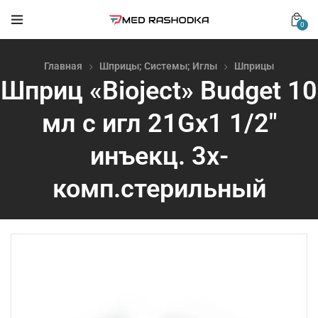
0
Главная
Шприцы; Системы; Иглы
Шприцы
Шприц «Bioject» Budget 10
мл с игл 21Gх1 1/2″
инъекц. 3х-
комп.стерильный