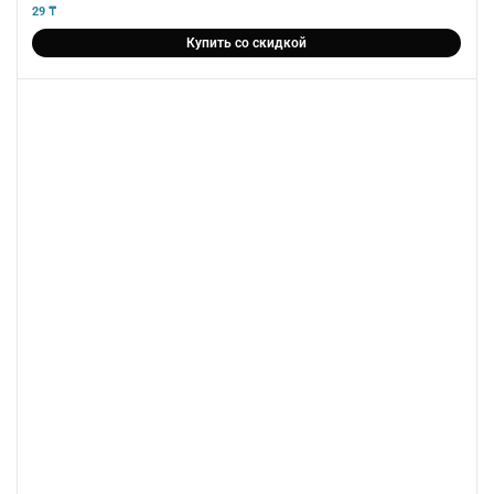
5
из 5
29
₸
Купить со скидкой