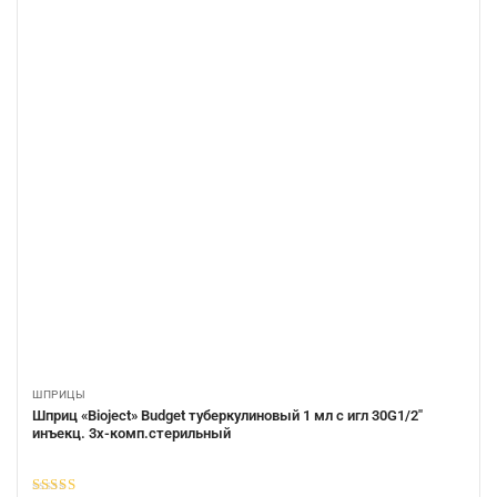
ШПРИЦЫ
Шприц «Bioject» Budget туберкулиновый 1 мл с игл 30G1/2″
инъекц. 3х-комп.стерильный