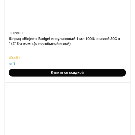
ШПРИЦЫ
Шприц «Bioject» Budget инсулиновый 1 мл 100IU с иглой 30G х
1/2″ 3-х комп.(с несъёмной иглой)
5
из 5
36
₸
Купить со скидкой