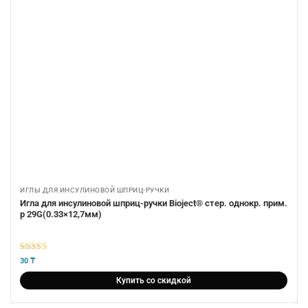
ИГЛЫ ДЛЯ ИНСУЛИНОВОЙ ШПРИЦ-РУЧКИ
Игла для инсулиновой шприц-ручки Bioject® стер. однокр. прим.
р 29G(0.33×12,7мм)
5
из 5
30
₸
Купить со скидкой