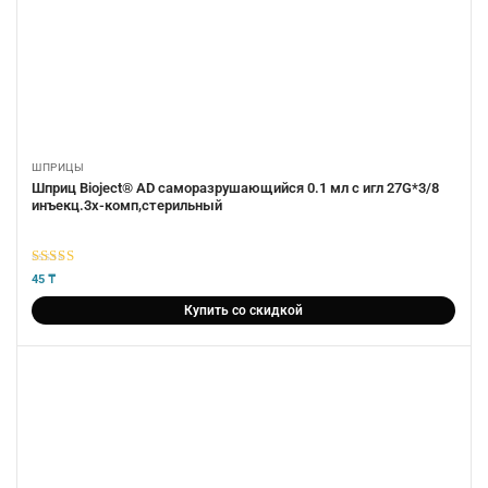
ШПРИЦЫ
Шприц Bioject® AD саморазрушающийся 0.1 мл с игл 27G*3/8
инъекц.3х-комп,стерильный
5
из 5
45
₸
Купить со скидкой