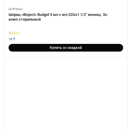
ШПРИЦЫ
Шприц «Bioject» Budget 5 мл с игл 22Gх1 1/2″ инъекц. 3х-
комп.стерильный
5
из 5
19
₸
Купить со скидкой