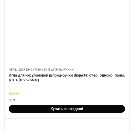
ИГЛЫ ДЛЯ ИНСУЛИНОВОЙ ШПРИЦ-РУЧКИ
Игла для инсулиновой шприц-ручки Bioject® стер. однокр. прим.
р 31G(0.25×5мм)
5
из 5
30
₸
Купить со скидкой