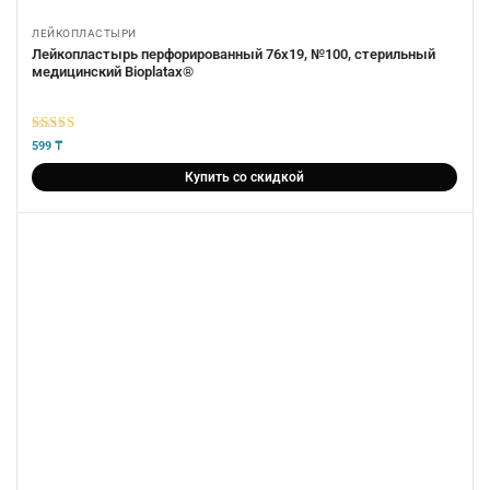
ЛЕЙКОПЛАСТЫРИ
Лейкопластырь перфорированный 76х19, №100, стерильный
медицинский Bioplatax®
5
из 5
599
₸
Купить со скидкой