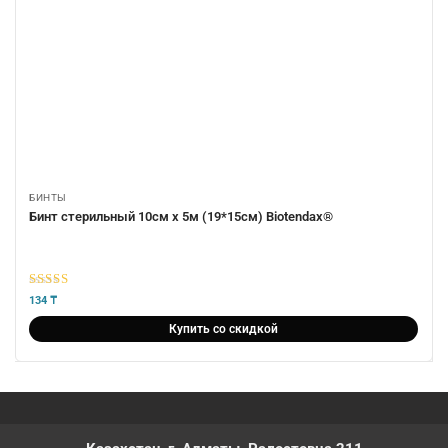
БИНТЫ
Бинт стерильный 10см х 5м (19*15см) Biotendax®
5
из 5
134
₸
Купить со скидкой