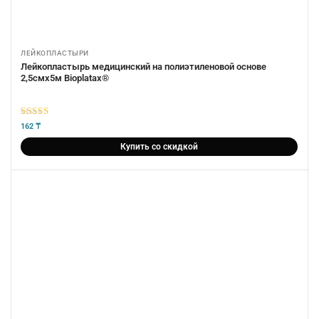
ЛЕЙКОПЛАСТЫРИ
Лейкопластырь медицинский на полиэтиленовой основе
2,5смх5м Bioplatax®
5
из 5
162
₸
Купить со скидкой