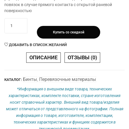
повязок в случае прямого контакта с открытой раневой
поверхностью
Количество
товара
Купить со скидкой
Бинт
стерильный
ДОБАВИТЬ В СПИСОК ЖЕЛАНИЙ
14см
х
ОПИСАНИЕ
ОТЗЫВЫ (0)
7м
(19*15см)
Biotendax®
Бинты
Перевязочные материалы
КАТАЛОГ:
,
*Информация о внешнем виде товара, технических
характеристиках, комплекте поставки, стране изготовления
носит справочный характер. Внешний вид товара/изделия
может отличаться от представленного на фотографии. Полная
информация о товаре, изготовителе, комплектации,
технических характеристиках и функциях содержится в
технической документации.