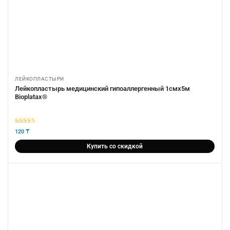
ЛЕЙКОПЛАСТЫРИ
Лейкопластырь медицинский гипоаллергенный 1смх5м
Bioplatax®
5
из 5
120
₸
Купить со скидкой