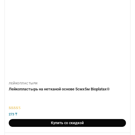
ЛЕЙКОПЛАСТЫРИ
Лейкопластырь на нетканой основе 5смх5м Bioplatax®
5
из 5
273
₸
Купить со скидкой