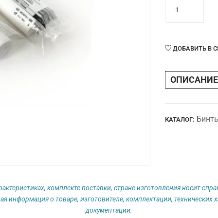
Количество
товара
Бинт
стерильный
10см
ДОБАВИТЬ В 
х
5м
ОПИСАНИЕ
(19*15см)
Biotendax®
Бинт
КАТАЛОГ:
рактеристиках, комплекте поставки, стране изготовления носит спр
ая информация о товаре, изготовителе, комплектации, технических х
документации.