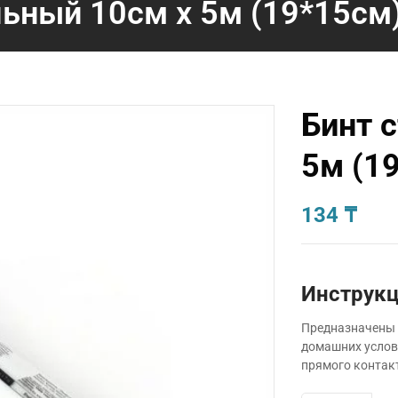
льный 10см х 5м (19*15см)
Бинт 
5м (1
134
₸
Инструкц
Предназначены 
домашних услов
прямого контак