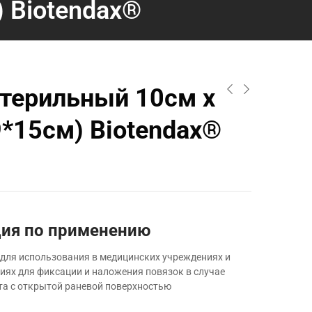
 Biotendax®
стерильный 10см х
9*15см) Biotendax®
ия по применению
для использования в медицинских учреждениях и
иях для фиксации и наложения повязок в случае
та с открытой раневой поверхностью