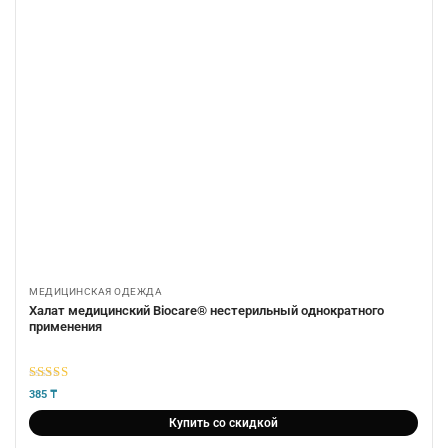
МЕДИЦИНСКАЯ ОДЕЖДА
Халат медицинский Biocare® нестерильный однократного
применения
5
из 5
385
₸
Купить со скидкой