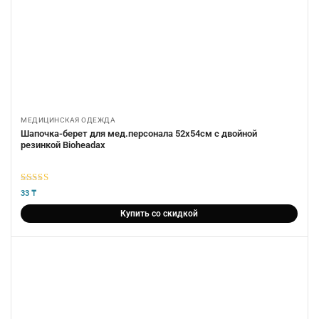
МЕДИЦИНСКАЯ ОДЕЖДА
Шапочка-берет для мед.персонала 52х54см c двойной
резинкой Bioheadax
5
из 5
33
₸
Купить со скидкой