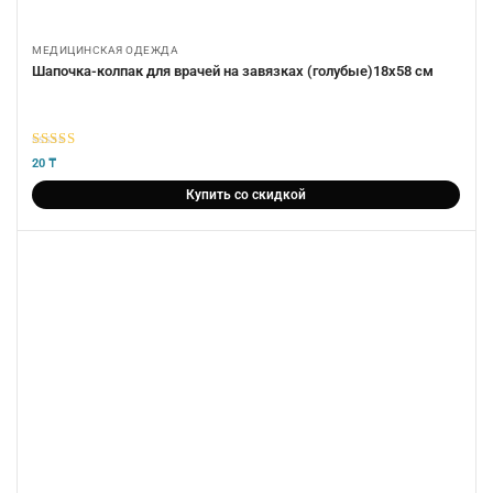
МЕДИЦИНСКАЯ ОДЕЖДА
Шапочка-колпак для врачей на завязках (голубые)18х58 см
5
из 5
20
₸
Купить со скидкой