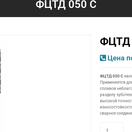
ФЦТД 050 С
ФЦТД 
Цена п
ФЦТД 050 С
явля
Применяется дл
сплавов неблаг
разделу зуботех
высокой точнос
износостойкост
сварное соедине
Количество