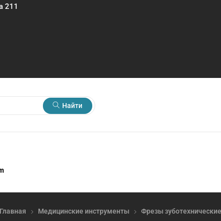
а 211
Найти
rm
Главная
Медицинские инструменты
Фрезы зуботехнически