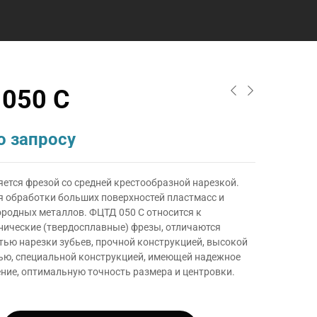
050 С
о запросу
ется фрезой со средней крестообразной нарезкой.
я обработки больших поверхностей пластмасс и
ородных металлов. ФЦТД 050 С относится к
нические (твердосплавные) фрезы, отличаются
тью нарезки зубьев, прочной конструкцией, высокой
ью, специальной конструкцией, имеющей надежное
ние, оптимальную точность размера и центровки.