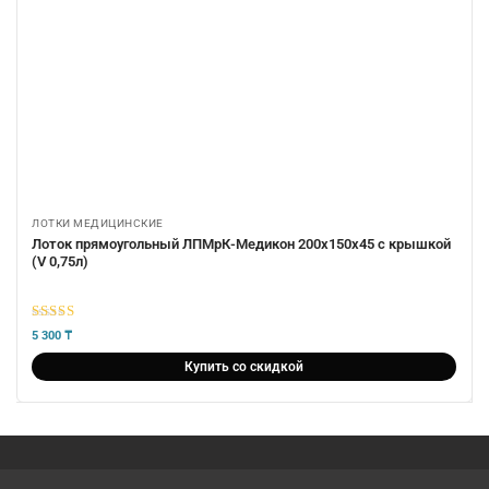
ЛОТКИ МЕДИЦИНСКИЕ
Лоток прямоугольный ЛПМрК-Медикон 200х150х45 с крышкой
(V 0,75л)
5
из 5
5 300
₸
Купить со скидкой