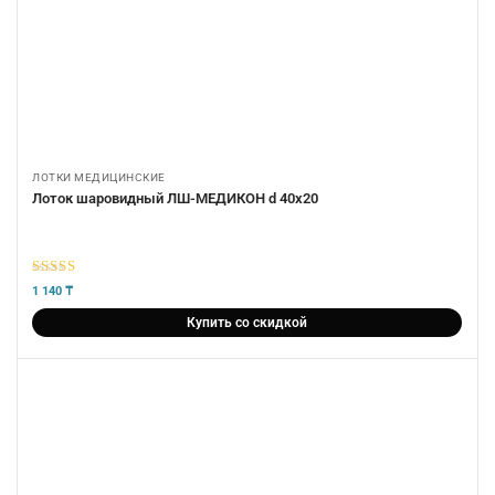
ЛОТКИ МЕДИЦИНСКИЕ
Лоток шаровидный ЛШ-МЕДИКОН d 40х20
5
из 5
1 140
₸
Купить со скидкой