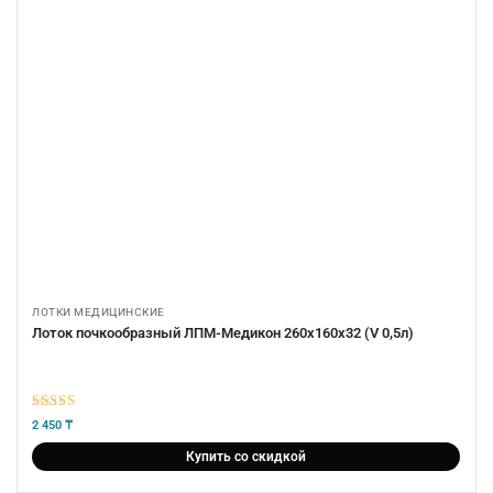
ЛОТКИ МЕДИЦИНСКИЕ
Лоток почкообразный ЛПМ-Медикон 260х160х32 (V 0,5л)
5
из 5
2 450
₸
Купить со скидкой