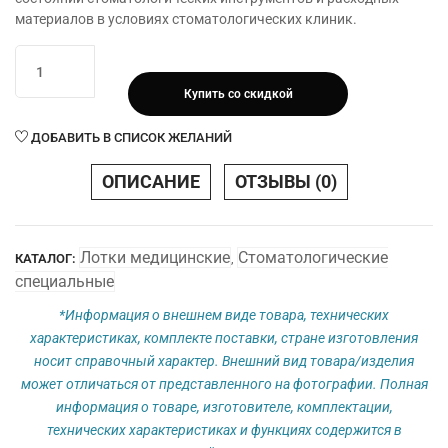
материалов в условиях стоматологических клиник.
Количество
товара
Купить со скидкой
Лоток
стоматологический
ДОБАВИТЬ В СПИСОК ЖЕЛАНИЙ
с
крышкой
ОПИСАНИЕ
ОТЗЫВЫ (0)
ЛСК
МЕДИКОН
(И)
Лотки медицинские
Стоматологические
КАТАЛОГ:
,
для
специальные
игл
*Информация о внешнем виде товара, технических
характеристиках, комплекте поставки, стране изготовления
носит справочный характер. Внешний вид товара/изделия
может отличаться от представленного на фотографии. Полная
информация о товаре, изготовителе, комплектации,
технических характеристиках и функциях содержится в