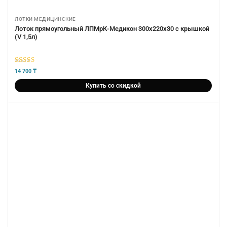
ЛОТКИ МЕДИЦИНСКИЕ
Лоток прямоугольный ЛПМрК-Медикон 300х220х30 с крышкой
(V 1,5л)
5
из 5
14 700
₸
Купить со скидкой